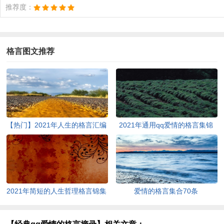
推荐度：
格言图文推荐
【热门】2021年人生的格言汇编
2021年通用qq爱情的格言集锦
36条
99句
2021年简短的人生哲理格言锦集
爱情的格言集合70条
75条