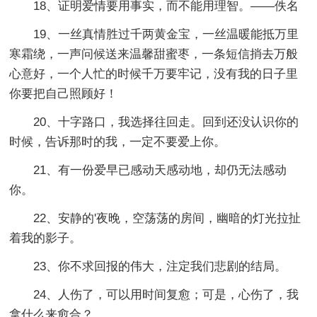
18、证明爱情要用事实，而不能用理智。——佚名
19、一丝真情胜过千两黄金宝，一丝温暖能抵万里
寒霜绕，一声问候送来温馨甜蜜枣，一条短信捎去万般
心意好，一个人忙的时候千万要牢记，没有我的日子里
你要把自己照顾好！
20、十字路口，我选择往回走。回到还没认识你的
时候，告诉那时的我，一定不要爱上你。
21、有一份爱早已感动天感动地，却仍无法感动
你。
22、安静的'夜晚，空荡荡的房间，幽暗的灯光拉扯
着我的影子。
23、你不求回报的伟大，注定我们悲剧的结局。
24、人伤了，可以用时间复愈；可是，心伤了，我
拿什么来愈合？