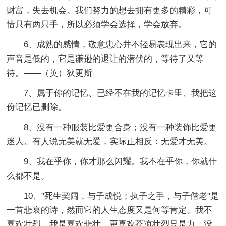
财富，失去机会。我们努力的想去拥有更多的精彩，可
惜只有两只手，所以必须学会选择，学会放弃。
6、成熟的感情，敬意忠心并不轻易表现出来，它的
声音是低的，它是谦逊的退让的潜伏的，等待了又等
待。——（英）狄更斯
7、属于你的记忆、已经不在我的记忆卡里、我把这
份记忆已删除。
8、没有一种服装比爱更合身；没有一种装饰比爱更
迷人。有人说无美就无爱，实际正相反：无爱才无美。
9、我在乎你，你才那么闪耀。我不在乎你，你就什
么都不是。
10、"死生契阔，与子成悦；执子之手，与子偕老"是
一首悲哀的诗，然而它的人生态度又是何等肯定。我不
喜欢壮烈。我是喜欢悲壮，更喜欢苍凉壮烈只是力，没