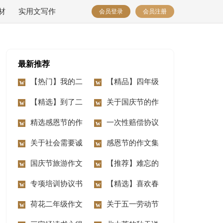
材
实用文写作
会员登录
会员注册
最新推荐
【热门】我的二
【精品】四年级
年级作文锦集7篇
【精选】到了二
动物作文10篇
关于国庆节的作
年级作文锦集七篇
精选感恩节的作
文汇编15篇
一次性赔偿协议
文400字3篇
关于社会需要诚
书
感恩节的作文集
信作文3篇
国庆节旅游作文
合15篇
【推荐】难忘的
14篇
专项培训协议书
事二年级作文合集八
【精选】喜欢春
荷花二年级作文
篇
节作文三篇
关于五一劳动节