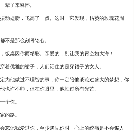
用一辈子来释怀。
蜂振动翅膀，飞高了一点。这时，它发现，枯萎的玫瑰花周
切都不是那么刻骨铭心。
来，饭桌因你而精彩。亲爱的，别让我的胃空如大海！
，穿着优雅的裙子，人们记住的是穿裙子的女人。
一定为他做过不理智的事，你一定陪他谈论过盛大的梦想，你
他也许不帅，但在你眼里，他胜过所有光芒。
了一个你。
回家的路。
不会忘记我爱过你，至少遇见你时，心上的绞痛是不会骗人