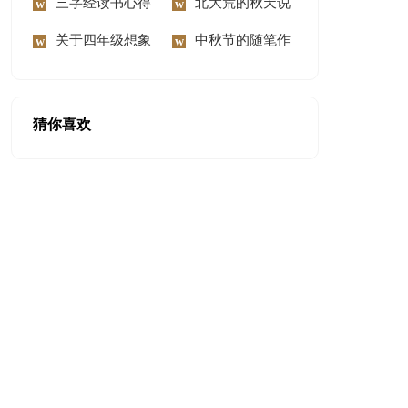
300字锦集六篇
三字经读书心得
慰问信范文汇编8篇
北大荒的秋天说
体会
关于四年级想象
课稿
中秋节的随笔作
作文300字9篇
文
猜你喜欢