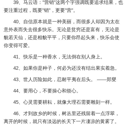
39、马云语："营销"这两个字强调既要追求结果，也
要注重过程，既要"销"，更要"营"。
40、自信原本就是一种美丽，而很多人却因为太在
意外表而失去很多快乐。无论是贫穷还是富有，无论是
貌若天仙，还是相貌平平，只要你昂起头来，快乐会使
你变得可爱。
41、快乐是一种香水，无法倒在别人身上。
42、如果你是种子，何必为还没有结出果实着急。
43、世人历险如此，忍耐平夷在后头。 ——郑燮
44、要用心，不要操心和烦心。
45、心灵需要耕耘，就像大理石需要雕刻一样。
46、才到故乡的时候，树丛里还残留着一点浮翠，
离开的时候，就只有淡远的长天下一片凄凉的黄雾了。