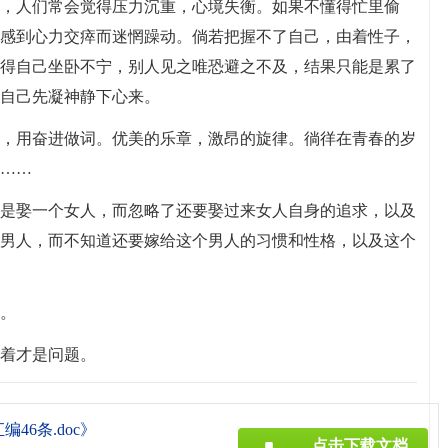
，人们常会觉得压力沉重，心境失衡。如果不懂得忙里偷
感到心力交瘁而迷惘躁动。倘若把握不了自己，由着性子，
得自己坐卧不宁，别人见之唯恐避之不及，结果只能是累了
自己先凝神静下心来。
谱，用奋进做词。优美的乐章，激昂的旋律。徜徉在青春的岁
……
就是娶一个女人，而忽略了还要娶过来女人自身的追求，以及
男人，而不知道还要嫁给这个男人的习惯和性格，以及这个
去。
活着才是问题。
46条.doc》
点击下载文档