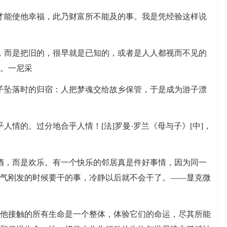
才能使他幸福，此乃财富所不能及的事。我是凭经验这样说
，而是把旧的，很早就是已知的，或者是人人都视而不见的
。一尼采
子坠落时的归宿：人把梦魂交给故乡保管，于是成为游子漂
人情的。过分地合乎人情！[法]罗曼·罗兰《母与子》[中]，
酒，而是欢乐。有一个快乐的邻居真是件好事情，因为同一
气刚发的时候要干的事，冷静以后就不会干了。——显克微
与他接触的所有生命是一个整体，体验它们的命运，尽其所能