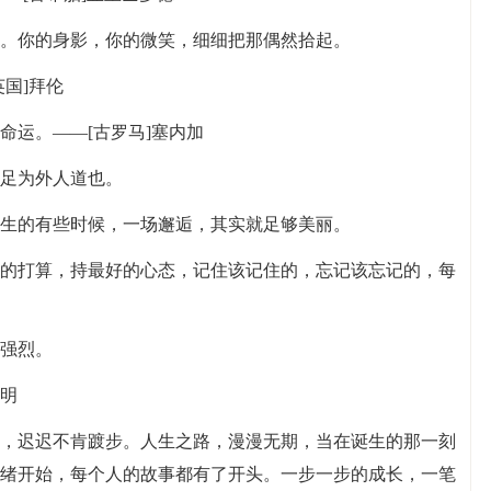
里。你的身影，你的微笑，细细把那偶然拾起。
国]拜伦
命运。——[古罗马]塞内加
不足为外人道也。
人生的有些时候，一场邂逅，其实就足够美丽。
坏的打算，持最好的心态，记住该记住的，忘记该忘记的，每
增强烈。
孔明
人，迟迟不肯踱步。人生之路，漫漫无期，当在诞生的那一刻
绪开始，每个人的故事都有了开头。一步一步的成长，一笔