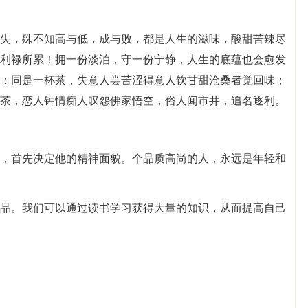
得失，殊不知高与低，成与败，都是人生的滋味，酸甜苦辣尽
利禄所累！拥一份淡泊，守一份宁静，人生的底蕴也会愈发
：同是一杯茶，失意人尝苦涩得意人饮甘甜沧桑者觉回味；
茶，恋人钟情痴人叹怨佛家悟空，俗人闻市井，追名逐利。
貌，首先决定他的精神面貌。个品质高尚的人，永远是年轻和
养品。我们可以通过读书学习获得大量的知识，从而提高自己