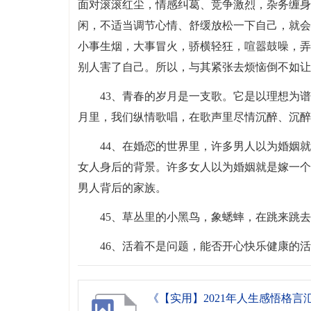
面对滚滚红尘，情感纠葛、竞争激烈，杂务缠身
闲，不适当调节心情、舒缓放松一下自己，就会
小事生烟，大事冒火，骄横轻狂，喧嚣鼓噪，弄
别人害了自己。所以，与其紧张去烦恼倒不如让
43、青春的岁月是一支歌。它是以理想为
月里，我们纵情歌唱，在歌声里尽情沉醉、沉醉
44、在婚恋的世界里，许多男人以为婚姻
女人身后的背景。许多女人以为婚姻就是嫁一个
男人背后的家族。
45、草丛里的小黑鸟，象蟋蟀，在跳来跳
46、活着不是问题，能否开心快乐健康的
《【实用】2021年人生感悟格言汇编