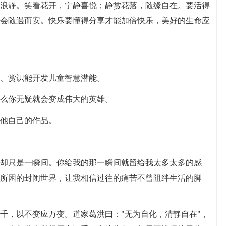
平浪静。笑看花开，宁静喜悦；静赏花落，随缘自在。要活得
会随遇而安。快乐要懂得分享才能加倍快乐，美好的生命应
励、赏识能开发儿童智慧潜能。
那么你无疑就会变成伟大的英雄。
是他自己的作品。
动却只是一瞬间。你给我的那一瞬间就留给我太多太多的感
所困的封闭世界，让我相信过往的痛苦不曾阻绊生活的脚
万千，以不变应万变。道家葛洪曰："无为自化，清静自在"，