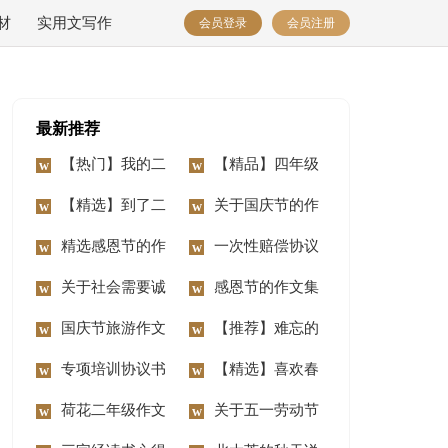
材
实用文写作
会员登录
会员注册
最新推荐
【热门】我的二
【精品】四年级
年级作文锦集7篇
【精选】到了二
动物作文10篇
关于国庆节的作
年级作文锦集七篇
精选感恩节的作
文汇编15篇
一次性赔偿协议
文400字3篇
关于社会需要诚
书
感恩节的作文集
信作文3篇
国庆节旅游作文
合15篇
【推荐】难忘的
14篇
专项培训协议书
事二年级作文合集八
【精选】喜欢春
荷花二年级作文
篇
节作文三篇
关于五一劳动节