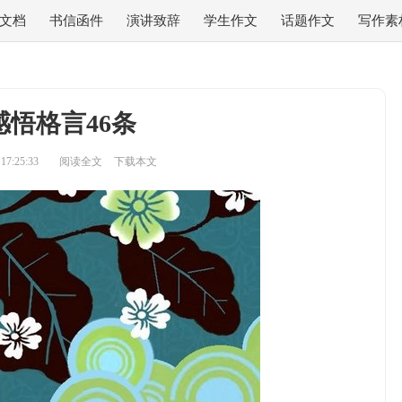
文档
书信函件
演讲致辞
学生作文
话题作文
写作素
感悟格言46条
7:25:33
阅读全文
下载本文