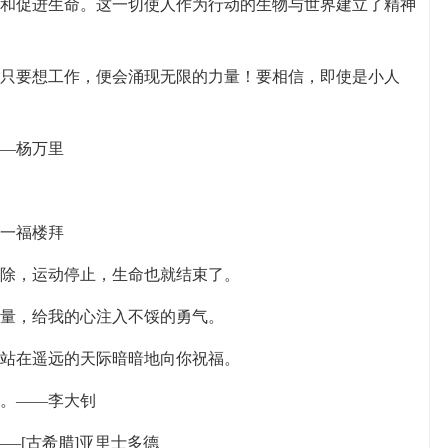
和促进生命。这一切使人作为行动的生物与世界建立了精神
，只要想工作，便会涌现无限的力量！要相信，即使是小人
——杨万里
。一福楼拜
消除，运动停止，生命也就结束了。
力量，给我的心注入不馁的勇气。
我站在遥远的天际暗暗地向你祝福。
活。——李大钊
—[古希腊]亚里士多德