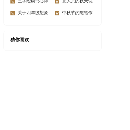
300字锦集六篇
三字经读书心得
慰问信范文汇编8篇
北大荒的秋天说
体会
关于四年级想象
课稿
中秋节的随笔作
作文300字9篇
文
猜你喜欢