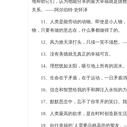
地帮助它们，认为他能分享的最大幸福就是拯救
关系。——阿尔伯特·史怀泽
11、人类是能劳动的动物。即使是小人物
物，只要有做的意志在，什么事都做得了的。
12、风力掀天浪打头，只须一笑不须愁。
13、没有美德就无真正的幸福可言。
14、理想犹如太阳，吸引地上所有的泥水
15、生命在于矛盾，在于运动，一日矛盾
16、信念和智慧给我的手和脚注入永恒的
17、默默思念中，忘不了你常开的笑口。
18、人类最高的欲求，是在时时创造新生
19、向往幸福的`人需要品格高尚的挚友。—