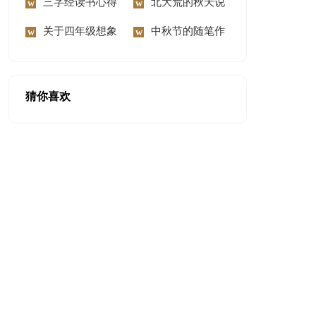
300字锦集六篇
三字经读书心得
慰问信范文汇编8篇
北大荒的秋天说
体会
关于四年级想象
课稿
中秋节的随笔作
作文300字9篇
文
猜你喜欢