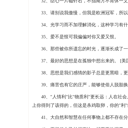
32、臣心一片磁针石，不指南方不肯休一
33、请别说我傲慢，但我是欧洲冠军，所以
34、光学习而不加理解消化，这种学习有
35、爱不是恨可我偏偏对你又爱又恨。
36、那些被你所遗忘的时光，逐渐长成了
37、最好的思想是在孤独中想出来的。 [美
38、思想是我们感情的影子总是更黑暗，
39、痛苦也有它的庄严，能够使俗人脱胎
40、"人情利"比"物质利"更长远：人在
上你得到了该得的，但这是杀鸡取卵，你的"利
41、大自然和智慧在任何事物上都不存在