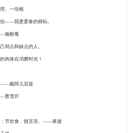
心理。一培根
，但——我更爱春的耕耘。
——施耐庵
自己弱点和缺点的人。
魂的肉体在消磨时光！
。——戴阿儿尼兹
——曹雪芹
取：节饮食，慎言语。——蒋捷