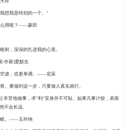
文天祥
我想我是特别的一个。"
什么用呢？——蒙田
一根刺，深深的扎进我的心里。
国·作家]爱默生
更空虚，也更单调。——尼采
换骨。要做到这一步，只要做人真实就行。
社会上辛苦地做事，求"利"安身并不可耻。如果凡事计较，表面
"绝不会长远。
分岐。——玉外纳