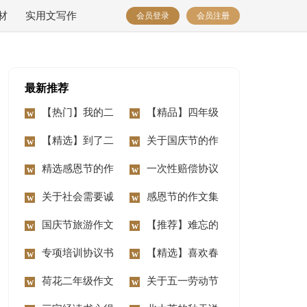
材
实用文写作
会员登录
会员注册
最新推荐
【热门】我的二
【精品】四年级
年级作文锦集7篇
【精选】到了二
动物作文10篇
关于国庆节的作
年级作文锦集七篇
精选感恩节的作
文汇编15篇
一次性赔偿协议
文400字3篇
关于社会需要诚
书
感恩节的作文集
信作文3篇
国庆节旅游作文
合15篇
【推荐】难忘的
14篇
专项培训协议书
事二年级作文合集八
【精选】喜欢春
荷花二年级作文
篇
节作文三篇
关于五一劳动节