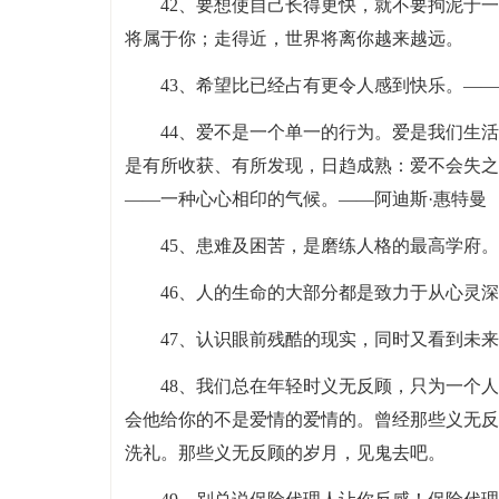
42、要想使自己长得更快，就不要拘泥于
将属于你；走得近，世界将离你越来越远。
43、希望比已经占有更令人感到快乐。—
44、爱不是一个单一的行为。爱是我们生
是有所收获、有所发现，日趋成熟：爱不会失之
——一种心心相印的气候。——阿迪斯·惠特曼
45、患难及困苦，是磨练人格的最高学府。
46、人的生命的大部分都是致力于从心灵
47、认识眼前残酷的现实，同时又看到未
48、我们总在年轻时义无反顾，只为一个
会他给你的不是爱情的爱情的。曾经那些义无反
洗礼。那些义无反顾的岁月，见鬼去吧。