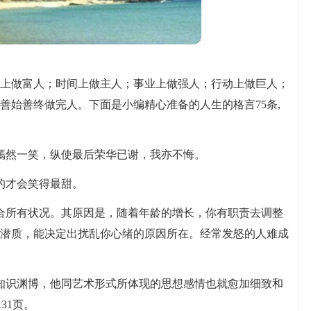
上做富人；时间上做主人；事业上做强人；行动上做巨人；
善始善终做完人。下面是小编精心准备的人生的格言75条,
嫣然一笑，纵使最后荣华已谢，我亦不悔。
的才会笑得最甜。
合所有状况。其原因是，随着年龄的增长，你有职责去调整
潜质，能决定出扰乱你心绪的原因所在。经常发怒的人难成
知识渊博，他同艺术形式所体现的思想感情也就愈加细致和
31页。