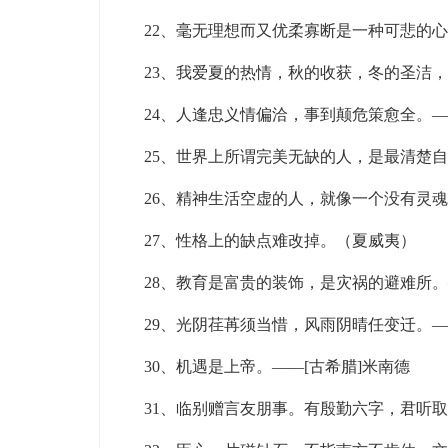
22、毫无理想而又优柔寡断是一种可悲的
23、我爱夏的热情，秋的收获，冬的圣洁
24、人逢忠义情偏洽，事到颠危策愈全。
25、世界上所谓完美无缺的人，是最清楚
26、精神生活空虚的人，就像一个没有灵
27、性格上的缺点难改掉。（夏威夷）
28、教育是富贵的装饰，是灾祸的避难所
29、光阴荏苒须当惜，风雨阴晴任变迁。
30、机遇是上帝。——[古希腊]米南德
31、临别赠言友朋事。有殷勤六字，君听