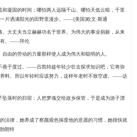
流和凝固的时间；哪怕两人远隔千山、哪怕天低云暗，千里
片洒满阳光的田野里漫步。——[美国]欧文·斯通
格。大丈夫当立赫赫功名于世界。为伟大的事业捐躯，从来
有。——拜伦
、自由的劳动的力量那样使人成为伟大和聪明的人。
不善于度过。——吕凯特趁年轻少壮去探求知识吧，它将弥
养料。所以年轻时应该努力，这样年老时不致空虚。——达
子坠落时的归宿：人把梦魂交给故乡保管，于是成为游子漂
她的法律，她养成了察颜观色揣度他的意愿的习惯，她很快就
·勃朗特