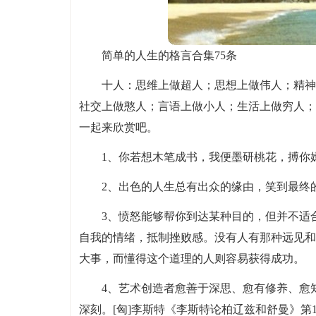
简单的人生的格言合集75条
十人：思维上做超人；思想上做伟人；精神
社交上做憨人；言语上做小人；生活上做穷人；
一起来欣赏吧。
1、你若想木笔成书，我便墨研桃花，搏你
2、出色的人生总有出众的缘由，笑到最终
3、愤怒能够帮你到达某种目的，但并不适
自我的情绪，抵制挫败感。没有人有那种远见和
大事，而懂得这个道理的人则容易获得成功。
4、艺术创造者愈善于深思、愈有修养、愈
深刻。[匈]李斯特《李斯特论柏辽兹和舒曼》第1