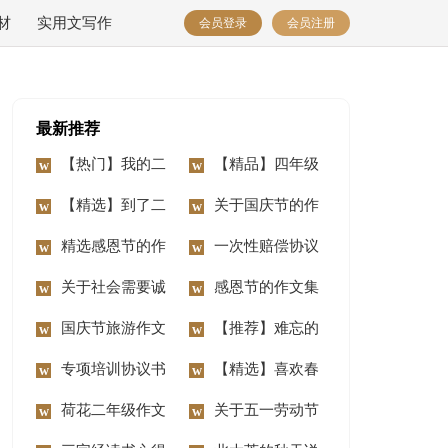
材
实用文写作
会员登录
会员注册
最新推荐
【热门】我的二
【精品】四年级
年级作文锦集7篇
【精选】到了二
动物作文10篇
关于国庆节的作
年级作文锦集七篇
精选感恩节的作
文汇编15篇
一次性赔偿协议
文400字3篇
关于社会需要诚
书
感恩节的作文集
信作文3篇
国庆节旅游作文
合15篇
【推荐】难忘的
14篇
专项培训协议书
事二年级作文合集八
【精选】喜欢春
荷花二年级作文
篇
节作文三篇
关于五一劳动节