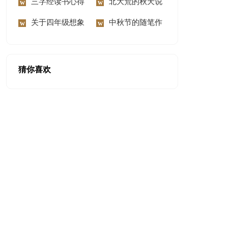
300字锦集六篇
三字经读书心得
慰问信范文汇编8篇
北大荒的秋天说
体会
关于四年级想象
课稿
中秋节的随笔作
作文300字9篇
文
猜你喜欢