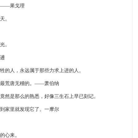
。——果戈理
冬天。
时光。
林逋
牺牲的人，永远属于那些力求上进的人。
是最荒唐无稽的。——萧伯纳
，竟然是那么的熟悉，好像三生石上早已刻记。
回到家里就发现它了。一摩尔
你的心来。