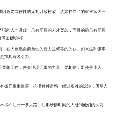
非因必要或任性的无礼以致树敌，犹如在自己的家里纵火一
坚强的人才谦虚，只有坚强的人才宽恕，而且的确只有坚强
俄国]赫尔岑
到，在大自然面前自己的智力是何等的欠缺。如果这种谦卑
更加具有吸引力。
只要想工作，便会涌现无限的力量！要相信，即使是小人
只有拨开重重迷雾，抗拒种种诱惑，经过艰难的跋涉，历尽人
们不得不让开一条大路，让那珍惜时间的人赶到他们的面前