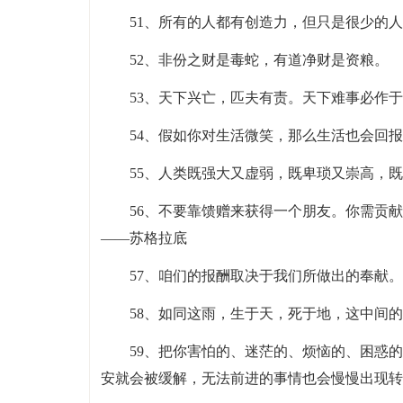
51、所有的人都有创造力，但只是很少的
52、非份之财是毒蛇，有道净财是资粮。
53、天下兴亡，匹夫有责。天下难事必作
54、假如你对生活微笑，那么生活也会回
55、人类既强大又虚弱，既卑琐又崇高，
56、不要靠馈赠来获得一个朋友。你需贡
——苏格拉底
57、咱们的报酬取决于我们所做出的奉献。
58、如同这雨，生于天，死于地，这中间
59、把你害怕的、迷茫的、烦恼的、困惑
安就会被缓解，无法前进的事情也会慢慢出现转