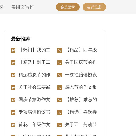
材
实用文写作
会员登录
会员注册
最新推荐
【热门】我的二
【精品】四年级
年级作文锦集7篇
【精选】到了二
动物作文10篇
关于国庆节的作
年级作文锦集七篇
精选感恩节的作
文汇编15篇
一次性赔偿协议
文400字3篇
关于社会需要诚
书
感恩节的作文集
信作文3篇
国庆节旅游作文
合15篇
【推荐】难忘的
14篇
专项培训协议书
事二年级作文合集八
【精选】喜欢春
荷花二年级作文
篇
节作文三篇
关于五一劳动节