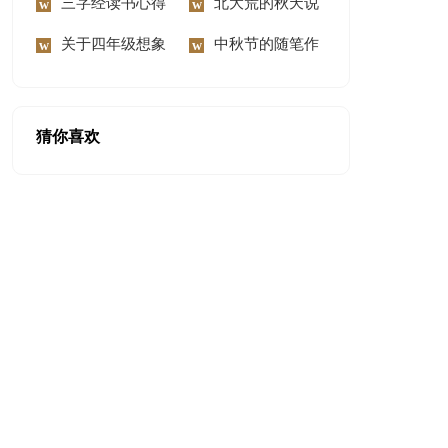
300字锦集六篇
三字经读书心得
慰问信范文汇编8篇
北大荒的秋天说
体会
关于四年级想象
课稿
中秋节的随笔作
作文300字9篇
文
猜你喜欢