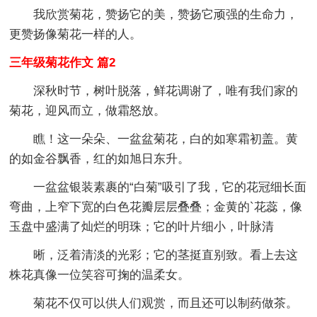
我欣赏菊花，赞扬它的美，赞扬它顽强的生命力，
更赞扬像菊花一样的人。
三年级菊花作文 篇2
深秋时节，树叶脱落，鲜花调谢了，唯有我们家的
菊花，迎风而立，做霜怒放。
瞧！这一朵朵、一盆盆菊花，白的如寒霜初盖。黄
的如金谷飘香，红的如旭日东升。
一盆盆银装素裹的“白菊”吸引了我，它的花冠细长面
弯曲，上窄下宽的白色花瓣层层叠叠；金黄的`花蕊，像
玉盘中盛满了灿烂的明珠；它的叶片细小，叶脉清
晰，泛着清淡的光彩；它的茎挺直别致。看上去这
株花真像一位笑容可掬的温柔女。
菊花不仅可以供人们观赏，而且还可以制药做茶。