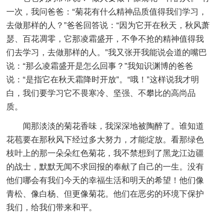
一次，我问爸爸：“菊花有什么精神品质值得我们学习，
去做那样的人？”爸爸回答说：“因为它开在秋天，秋风萧
瑟、百花凋零，它那凌霜盛开，不争不抢的精神值得我
们去学习，去做那样的人。”我又张开我能说会道的嘴巴
说：“那么凌霜盛开是怎么回事？”我知识渊博的爸爸
说：“是指它在秋天霜降时开放”。“哦！”这样说我才明
白，我们要学习它不畏寒冷、坚强、不攀比的高尚品
质。
闻那淡淡的菊花香味，我深深地被陶醉了。谁知道
花苞要在那秋风下经过多大努力，才能绽放。看那绿色
枝叶上的那一朵朵红色菊花，我不禁想到了黑龙江边疆
的战士，默默无闻不求回报的奉献了自己的一生。没有
他们哪会有我们今天的幸福生活和明天的希望！他们像
青松、像白杨、但更像菊花。他们在恶劣的环境下保护
我们，给我们带来和平。