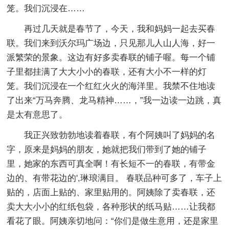
笼。我们沉浸在……
再过几天就是春节了，今天，我和妈妈一起去买春
联。我们来到沃尔玛广场边，只见那儿人山人海，好一
派繁荣的景象。这边有好多卖春联的铺子喔。每一个铺
子里都挂满了大大小小的春联，还有大小不一样的灯
笼。我们沉浸在一个红红火火的海洋里。我禁不住地读
了出来“万马奔腾、龙马精神……，”我一边读一边跳，真
是太有意思了。
我正兴致勃勃地读着春联，有个阿姨叫了妈妈的名
字，原来是妈妈的朋友，她就把我们带到了她的铺子
里，她家的东西可真全啊！有长短不一的春联，有带金
边的、有带花边的',琳琅满目。 春联品种可多了，车子上
贴的，店面上贴的、家里贴用的。阿姨除了卖春联，还
卖大大小小的红纸包袋，各种形状的纸马贴……让我都
看花了眼。阿姨亲切地问：“你们是做生意用，还是家里