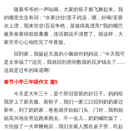
随着爷爷的一声吆喝，大家的筷子都飞舞起来。我
的嘴里念念有词："水果沙拉!莲子鸡汤，嗯，好喝!芙蓉
水上漂，我来尝尝!百花争艳，菜做得真漂亮!"我的嘴巴
被美食塞得鼓鼓囊囊，连话都说不清楚了。就这样，大
家开开心心地吃完了年夜饭。
回到家，我扬起天真的小脑袋对妈妈说："今天我可
是太幸福了!"说完，我就回到房间数我的压岁钱去了......
这就是过年的味道啊!
春节小学三年级作文 篇5
今天是大年三十，是个辞旧迎新的好日子。妈妈给
我穿上了新衣服、新鞋子，我们一家三口回到奶奶家过
新年。到了奶奶家，爸爸就开始贴门头、门对，我和姐
姐高兴地在旁边跑来跑去。不一会儿，奶奶喊吃饭了，
大伯放了一大串鞭炮后，我们全家人围在桌子旁，吃起