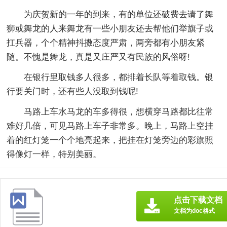
为庆贺新的一年的到来，有的单位还破费去请了舞
狮或舞龙的人来舞龙有一些小朋友还去帮他们举旗子或
扛兵器，个个精神抖擞态度严肃，两旁都有小朋友紧
随。不愧是舞龙，真是又庄严又有民族的风俗呀!
在银行里取钱多人很多，都排着长队等着取钱。银
行要关门时，还有些人没取到钱呢!
马路上车水马龙的车多得很，想横穿马路都比往常
难好几倍，可见马路上车子非常多。晚上，马路上空挂
着的红灯笼一个个地亮起来，把挂在灯笼旁边的彩旗照
得像灯一样，特别美丽。
点击下载文档
文档为doc格式