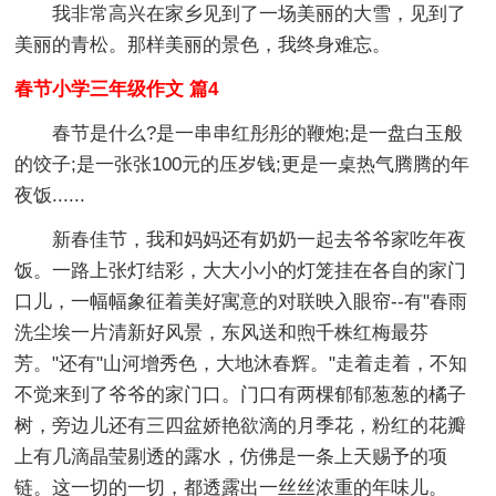
我非常高兴在家乡见到了一场美丽的大雪，见到了
美丽的青松。那样美丽的景色，我终身难忘。
春节小学三年级作文 篇4
春节是什么?是一串串红彤彤的鞭炮;是一盘白玉般
的饺子;是一张张100元的压岁钱;更是一桌热气腾腾的年
夜饭......
新春佳节，我和妈妈还有奶奶一起去爷爷家吃年夜
饭。一路上张灯结彩，大大小小的灯笼挂在各自的家门
口儿，一幅幅象征着美好寓意的对联映入眼帘--有"春雨
洗尘埃一片清新好风景，东风送和煦千株红梅最芬
芳。"还有"山河增秀色，大地沐春辉。"走着走着，不知
不觉来到了爷爷的家门口。门口有两棵郁郁葱葱的橘子
树，旁边儿还有三四盆娇艳欲滴的月季花，粉红的花瓣
上有几滴晶莹剔透的露水，仿佛是一条上天赐予的项
链。这一切的一切，都透露出一丝丝浓重的年味儿。