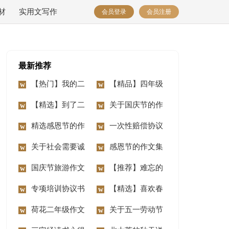
材
实用文写作
会员登录
会员注册
最新推荐
【热门】我的二
【精品】四年级
年级作文锦集7篇
【精选】到了二
动物作文10篇
关于国庆节的作
年级作文锦集七篇
精选感恩节的作
文汇编15篇
一次性赔偿协议
文400字3篇
关于社会需要诚
书
感恩节的作文集
信作文3篇
国庆节旅游作文
合15篇
【推荐】难忘的
14篇
专项培训协议书
事二年级作文合集八
【精选】喜欢春
荷花二年级作文
篇
节作文三篇
关于五一劳动节