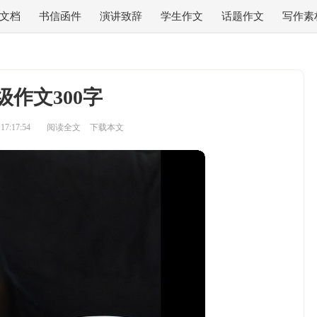
文档
书信函件
演讲致辞
学生作文
话题作文
写作素
级作文300字
7:17:54
阅读全文
下载本文