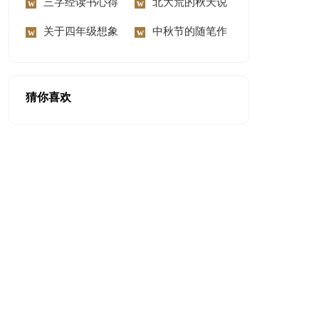
300字锦集六篇
三字经读书心得
慰问信范文汇编8篇
北大荒的秋天说
体会
关于四年级想象
课稿
中秋节的随笔作
作文300字9篇
文
猜你喜欢