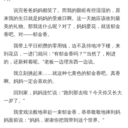
说完爸爸妈妈都笑了。而我的眼眶有些湿湿的，原
来我的生日就是妈妈的受难日啊。这一天她应该收到最
美的礼物。那我送什么呢？对了，妈妈爱花，就送郁金
香吧。对——郁金香。
我带上平日积攒的零用钱，迫不及待地冲下楼，来
到花店，一进门就问：“有郁金香吗？”“当然了，刚进
的，还新鲜着呢。”老板一边理东西一边说。
我立刻挑起来……就这种七黄色的郁金香吧。真香
啊。妈妈一定会喜欢的。
回到家，妈妈连忙说：“跑到那去啦？今天你又长大
一岁了。”
我变戏法般地举起一束郁金香，恭恭敬敬地捧到妈
妈面前说：“妈妈，谢谢你把我带到这个世界。”