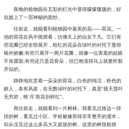
夜晚的植物园在五彩的灯光中显得朦朦胧胧的，好
似披上了一层神秘的面纱。
往前走，就能看到植物园中最美的花——荷花。一
池的荷花在风中摇摆着，仿佛天上的仙女下凡。它们有
些花瓣已经全部展开，粉红的花朵在绿叶的衬托下显得
格外娇嫩;有些只展开一两片花瓣，就像一位害羞的姑娘
不肯露面;有些还只是花骨朵，但已饱涨得马上就要炸裂
开似的。
静静地欣赏着一朵朵的荷花，白色的纯洁，粉色的
娇人，各有风姿，在无数绿叶的衬托下，真是“接天莲叶
无穷碧，映‘月’荷花别样红”。
再往前走，就能看到一片树林。我看见过路边一排
排的树，看见过小区、学校被修剪得非常整齐的灌木，
却从没见过这么多高大又挺拔的树。这里的树很粗很