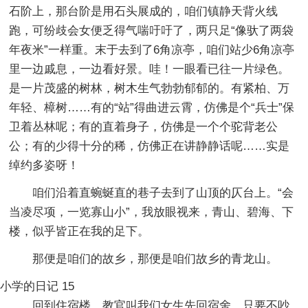
石阶上，那台阶是用石头展成的，咱们镇静天背火线
跑，可纷歧会女便乏得气喘吁吁了，两只足“像驮了两袋
年夜米”一样重。末于去到了6角凉亭，咱们站少6角凉亭
里一边戚息，一边看好景。哇！一眼看已往一片绿色。
是一片茂盛的树林，树木生气勃勃郁郁的。有紧柏、万
年轻、樟树……有的“站”得曲进云霄，仿佛是个“兵士”保
卫着丛林呢；有的直着身子，仿佛是一个个驼背老公
公；有的少得十分的稀，仿佛正在讲静静话呢……实是
绰约多姿呀！
咱们沿着直蜿蜒直的巷子去到了山顶的仄台上。“会
当凌尽项，一览寡山小”，我放眼视来，青山、碧海、下
楼，似乎皆正在我的足下。
那便是咱们的故乡，那便是咱们故乡的青龙山。
小学的日记 15
回到住宿楼，教官叫我们女生先回宿舍，只要不吵