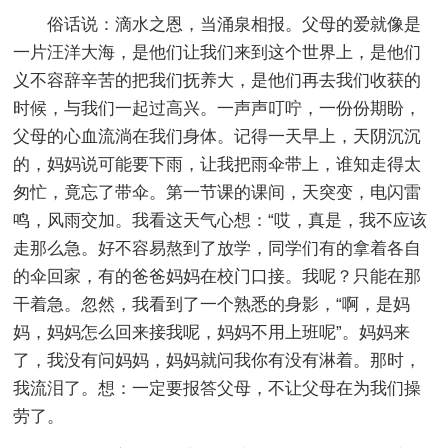
俗话说：滴水之恩，当涌泉相报。父母的爱就像是
一片汪洋大海，是他们让我们来到这个世界上，是他们
义不容辞辛苦的把我们抚养大，是他们再去我们收获的
时候，与我们一起过高兴。一声声叮咛，一份份期盼，
父母的心血流淌在我们身体。记得一天早上，天阴沉沉
的，妈妈说可能要下雨，让我把雨伞带上，谁知走得太
匆忙，竟忘了带伞。第一节课的课间，天突变，电闪雷
鸣，风雨交加。我看这天气心想：“哎，真是，我不应该
走那么急。好不容易熬到了放学，同学们有的拿着各自
的伞回家，有的爸爸妈妈在校门口接。我呢？只能在那
干着急。忽然，我看到了一个熟悉的身影，“啊，是妈
妈，妈妈怎么回来接我呢，妈妈不用上班呢”。妈妈来
了，我没有问妈妈，妈妈就问我你有没有淋着。那时，
我流泪了。想：一定要报答父母，不让父母在为我们操
劳了。