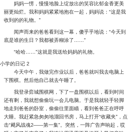
妈妈一愣，慢慢地脸上绽放出的笑容比郁金香更美
丽更灿烂。我和妈妈紧紧地抱在一起，妈妈说：“这是我
收到的的礼物。”
闻声而来的爸爸看到这一幕，傻乎乎地说：“今天到
底是谁的生日？我都被弄糊涂了……”
“哈哈……”这就是我送给妈妈的礼物。
小学的日记 2
今天中午，我做完作业以后，爸爸就叫我去电脑上
下围棋。然后他自己就去午睡了。
我登录弈城围棋网，下了一盘围棋以后，看到时间
还有剩，我就想偷偷玩一会儿电脑。于是我就轻手轻脚
地走到爸爸的卧室，偷偷往里面瞄，看到爸爸正在呼呼
大睡。我赶紧急匆匆地溜回书房，马上打开“收藏夹”，点
击“飓风战魂2——第一集”。突然，一阵广告声响起，哎