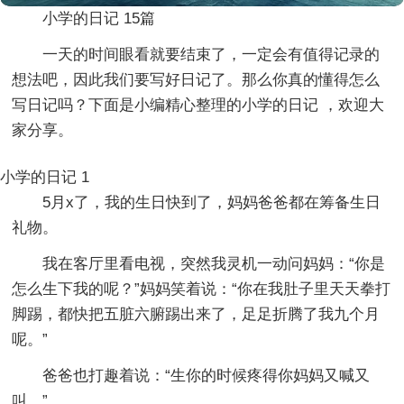
小学的日记 15篇
一天的时间眼看就要结束了，一定会有值得记录的
想法吧，因此我们要写好日记了。那么你真的懂得怎么
写日记吗？下面是小编精心整理的小学的日记 ，欢迎大
家分享。
小学的日记 1
5月x了，我的生日快到了，妈妈爸爸都在筹备生日
礼物。
我在客厅里看电视，突然我灵机一动问妈妈：“你是
怎么生下我的呢？”妈妈笑着说：“你在我肚子里天天拳打
脚踢，都快把五脏六腑踢出来了，足足折腾了我九个月
呢。”
爸爸也打趣着说：“生你的时候疼得你妈妈又喊又
叫。”