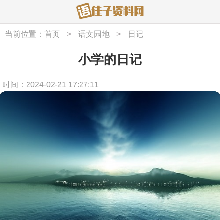
当前位置：
首页
>
语文园地
>
日记
小学的日记
时间：2024-02-21 17:27:11