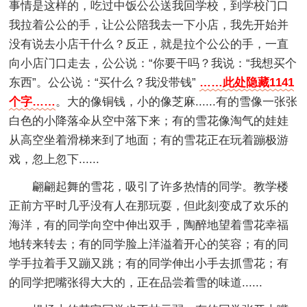
事情是这样的，吃过中饭公公送我回学校，到学校门口
我拉着公公的手，让公公陪我去一下小店，我先开始并
没有说去小店干什么？反正，就是拉个公公的手，一直
向小店门口走去，公公说：“你要干吗？我说：“我想买个
东西”。公公说：“买什么？我没带钱”
……此处隐藏1141
个字……
。大的像铜钱，小的像芝麻......有的雪像一张张
白色的小降落伞从空中落下来；有的雪花像淘气的娃娃
从高空坐着滑梯来到了地面；有的雪花正在玩着蹦极游
戏，忽上忽下......
翩翩起舞的雪花，吸引了许多热情的同学。教学楼
正前方平时几乎没有人在那玩耍，但此刻变成了欢乐的
海洋，有的同学向空中伸出双手，陶醉地望着雪花幸福
地转来转去；有的同学脸上洋溢着开心的笑容；有的同
学手拉着手又蹦又跳；有的同学伸出小手去抓雪花；有
的同学把嘴张得大大的，正在品尝着雪的味道......