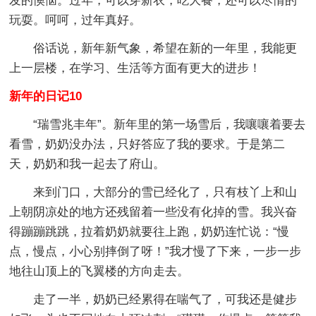
发的懊恼。过年，可以穿新衣，吃大餐，还可以尽情的
玩耍。呵呵，过年真好。
俗话说，新年新气象，希望在新的一年里，我能更
上一层楼，在学习、生活等方面有更大的进步！
新年的日记10
“瑞雪兆丰年”。新年里的第一场雪后，我嚷嚷着要去
看雪，奶奶没办法，只好答应了我的要求。于是第二
天，奶奶和我一起去了府山。
来到门口，大部分的雪已经化了，只有枝丫上和山
上朝阴凉处的地方还残留着一些没有化掉的雪。我兴奋
得蹦蹦跳跳，拉着奶奶就要往上跑，奶奶连忙说：“慢
点，慢点，小心别摔倒了呀！”我才慢了下来，一步一步
地往山顶上的飞翼楼的方向走去。
走了一半，奶奶已经累得在喘气了，可我还是健步