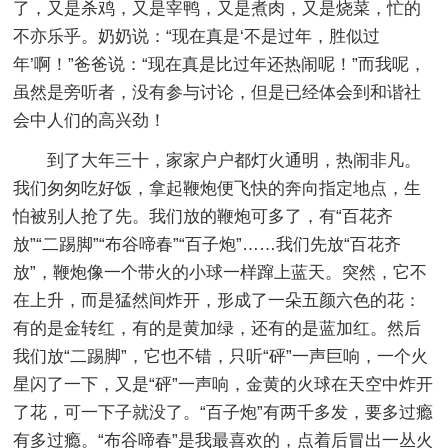
了，又是杀鸡，又是宰鸭，又是煮肉，又是烧菜，忙的
不亦乐乎。奶奶说：“现在真是‘不是过年，胜似过
年’啊！”爸爸说：“现在真是比过年还热闹呢！”而我呢，
虽然是旁听者，没有参与讨论，但是已经体会到和谐社
会中人们的高兴劲！
到了大年三十，家家户户都灯火通明，热闹非凡。
我们匆匆吃好饭，拿起鞭炮便飞快的奔向指定地点，生
怕被别人抢了先。我们放的鞭炮可多了，有“百花齐
放”“二踢脚”“布谷啼春”“百子炮”……我们先放“百花齐
放”，鞭炮像一个带火的小球一样蹿上蓝天。突然，它不
在上升，而是猛然间炸开，形成了一朵五颜六色的花：
有的是金转红，有的是黄加绿，还有的是蓝加红。然后
我们放“二踢脚”，它也不错，只听“砰”一声巨响，一个火
星闪了一下，又是“砰”一声响，金黄的火球在天空中炸开
了花，可一下子就没了。“百子炮”有两千多发，要多过瘾
有多过瘾。“布谷啼春”是我最喜欢的，点着后冒出一丛火