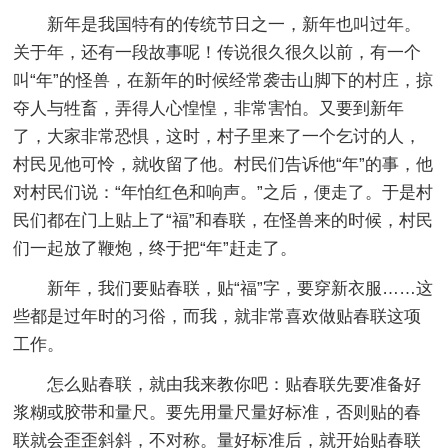
新年是我国特有的传统节日之一，新年也叫过年。
关于年，还有一段故事呢！传说很久很久以前，有一个
叫“年”的怪兽，在新年的时候经常袭击山脚下的村庄，掠
夺人与牲畜，弄得人心惶惶，非常害怕。又要到新年
了，大家非常恐惧，这时，村子里来了一个乞讨的人，
村民见他可怜，就收留了他。村民们告诉他“年”的事，他
对村民们说：“年怕红色和响声。”之后，便走了。于是村
民们都在门上贴上了“福”和春联，在怪兽来的时候，村民
们一起放了鞭炮，终于把“年”赶走了。
新年，我们要贴春联，贴“福”字，要穿新衣服……这
些都是过年时的习俗，而我，就非常喜欢做贴春联这项
工作。
怎么贴春联，就由我来教你吧：贴春联先要准备好
浆糊或胶带和量尺。要先用量尺量好标准，否则贴的春
联就会歪歪斜斜，不对称。量好标准后，就开始贴春联