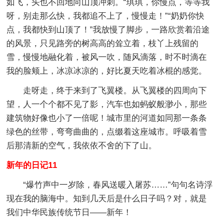
如飞，头也不回地向山顶冲刺。“琪琪，你慢点，等等我
呀，别走那么快，我都追不上了，慢慢走！”“奶奶你快
点，我都快到山顶了！”我放慢了脚步，一路欣赏着沿途
的风景，只见路旁的树高高的耸立着，枝丫上残留的
雪，慢慢地融化着，被风一吹，随风滴落，时不时滴在
我的脸颊上，冰凉冰凉的，好比夏天吃着冰棍的感觉。
走呀走，终于来到了飞翼楼。从飞翼楼的四周向下
望，人一个个都不见了影，汽车也如蚂蚁般渺小，那些
建筑物好像也小了一倍呢！城市里的河道如同那一条条
绿色的丝带，弯弯曲曲的，点缀着这座城市。呼吸着雪
后那清新的空气，我依依不舍的下了山。
新年的日记11
“爆竹声中一岁除，春风送暖入屠苏……”句句名诗浮
现在我的脑海中。知到几天后是什么日子吗？对，就是
我们中华民族传统节日——新年！