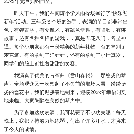
20xx年元旦如约而至。
昨天下午，我们在闻涛小学风雨操场举行了“快乐迎
新年”活动。三年级各个班的选手，表演的节目都非常出
色，有弹古筝，有变魔术，有跳芭蕾舞，有唱歌，有讲
故事，还有各种各样的游戏……真是五花八门，各显神
通。每个小朋友都有一份精美的新年礼物，有的拿到了
麦克笔。有的拿到了洋娃娃，还有的拿到了小计算器，
同学们的脸上都挂着甜甜的笑容。
我演奏了优美的古筝曲《雪山春晓》，那悠扬的琴
声让全场观众又一次想起了不久前的那场大雪。纷纷扬
扬的雪花中，我们迎接春地到来，迎接20xx年幸福时刻
地来临。大家陶醉在美妙的琴声中。
为了参加这次表演，我可花费了不少功夫呢！每天
晚上，我都坚持努力地练琴，付出了许多汗水，才换来
了今天的成绩。