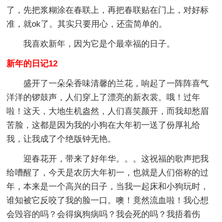
了，先把浆糊涂在春联上，再把春联贴在门上，对好标
准，就ok了。其实只要用心，还蛮简单的。
我喜欢新年，因为它是个最幸福的日子。
新年的日记12
盛开了一朵朵香味清馨的兰花，响起了一阵阵喜气
洋洋的锣鼓声，人们穿上了漂亮的新衣裳。哦！过年
啦！这天，大地生机盎然，人们喜笑颜开，而我却愁眉
苦脸，这都是因为我的小狗在大年初一送了份厚礼给
我，让我成了个绝版钟无艳。
迎春花开，带来了好年华。。。这祝福的歌声把我
给嘈醒了，今天是农历大年初一，也就是人们俗称的过
年，本来是一个高兴的日子，当我一起床和小狗玩时，
谁知被它反咬了我的脸一口。噢！竟然流血啦！我心想
会毁容的吗？会得疯狗病吗？我会死的吗？我捂着伤