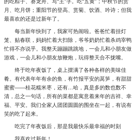
的吃粽子、赛龙舟、写“王”字。吃“五黄”；中秋节的赏
月、吃月饼；重阳节的登高、赏菊、饮酒、吟诗；但我
最喜欢的还是过新年了。
每当新年快到了，我家可热闹啦。爸爸忙着挂灯
笼、贴春联，妈妈忙着大扫除，爷爷奶奶忙着杀鸡宰鸭
忙得不亦说乎。我整天蹦蹦跳跳地，一会儿和小朋友做
游戏，一会儿和小朋友放鞭炮，玩得整天合不拢嘴。
终于吃年夜饭了，桌上摆满了各种各样的美味佳
肴。有代表年年有余的鱼，有竹报平安的莴笋，有甜甜
蜜蜜——桂花糯米枣，还有…哈，真是多的数也数不
清，总之一句话，所有的菜都是寓意着来年的吉祥、幸
福、平安。我们全家人团团圆圆的围坐在一起，有说有
笑的吃了起来。
吃完了年夜饭后，那是我最快乐最幸福的时刻
我喜欢过新年！