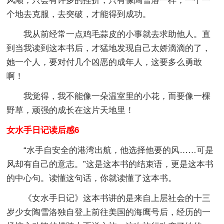
风顺，只会有许多的挫折，只有像陶雪洛一样，一个一
个地去克服，去突破，才能得到成功。
我从前经常一点鸡毛蒜皮的小事就去求助他人。直
到当我读到这本书后，才猛地发现自己太娇滴滴的了，
她一个人，要对付几个凶恶的成年人，这要多么勇敢
啊！
我觉得，我不能像一朵温室里的小花，而要像一棵
野草，顽强的成长在这片天地里！
女水手日记读后感6
“水手自安全的港湾出航，他选择他要的风……可是
风却有自己的意志。”这是这本书的结束语，更是这本书
的中心句。读懂这句话，你就读懂了这本书。
《女水手日记》这本书讲的是来自上层社会的十三
岁少女陶雪洛独自登上前往美国的海鹰号后，经历的一