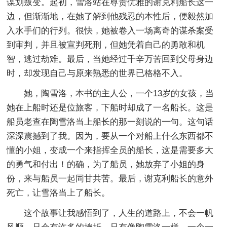
谋划叛变。起初，雪洛站在尊贵优雅的谢克利船长这一
边，但渐渐地，在她了解到他残忍的本性后，便毅然加
入水手们的行列。很快，她被卷入一场离奇的谋杀案受
到审判，并且被宣判死刑，但她凭着自己的勇敢和机
智，逃过劫难。最后，当她经过千辛万苦回到父母身边
时，却发现自己与原来熟悉的世界已格格不入。
她，陶雪洛，本书的主人公，一个13岁的女孩，当
她在上船时还是位旅客，下船时却成了一名船长。这是
船员老查在陶雪洛当上船长的那一刻说的一句。这句话
深深震撼到了我。因为，要从一个对船上什么东西都不
懂的小姐，变成一个来指挥全员的船长，这是需要多大
的勇气和付出！的确，为了船员，她放弃了小姐的身
份，来与船员一起同甘共苦。最后，谢克利船长的意外
死亡，让雪洛当上了船长。
这个故事让我感悟到了，人生的道路上，不会一帆