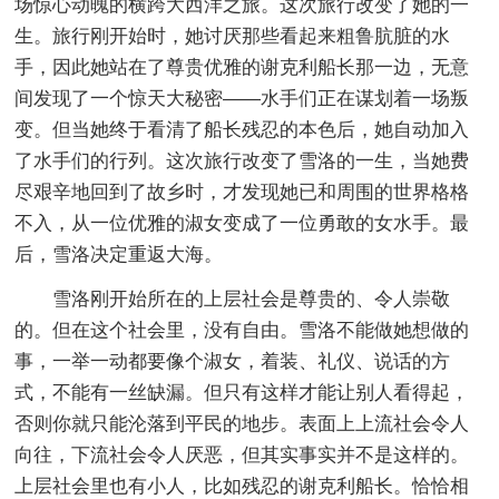
场惊心动魄的横跨大西洋之旅。这次旅行改变了她的一
生。旅行刚开始时，她讨厌那些看起来粗鲁肮脏的水
手，因此她站在了尊贵优雅的谢克利船长那一边，无意
间发现了一个惊天大秘密——水手们正在谋划着一场叛
变。但当她终于看清了船长残忍的本色后，她自动加入
了水手们的行列。这次旅行改变了雪洛的一生，当她费
尽艰辛地回到了故乡时，才发现她已和周围的世界格格
不入，从一位优雅的淑女变成了一位勇敢的女水手。最
后，雪洛决定重返大海。
雪洛刚开始所在的上层社会是尊贵的、令人崇敬
的。但在这个社会里，没有自由。雪洛不能做她想做的
事，一举一动都要像个淑女，着装、礼仪、说话的方
式，不能有一丝缺漏。但只有这样才能让别人看得起，
否则你就只能沦落到平民的地步。表面上上流社会令人
向往，下流社会令人厌恶，但其实事实并不是这样的。
上层社会里也有小人，比如残忍的谢克利船长。恰恰相