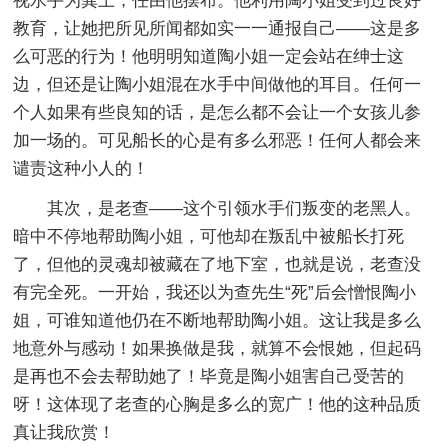
视水手为粪土，任由他摆布。他利用陶小姐受到过良好
教育，让她把所见所闻都如实一一通报自己——这是多
么可恶的行为！他明明知道陶小姐一定会站在绅士这
边，但还是让陶小姐混在水手中间做他的耳目。任何一
个人如果有些良知的话，是怎么都不会让一个女孩儿参
加一场的。可见船长的心是有多么邪恶！任何人都会来
谴责这种小人的！
其次，是老查——这个引领水手们叛变的老黑人。
暗中不停地帮助陶小姐，可他却在叛乱中被船长打死
了，但他的灵魂却被藏在了地下室，也就是说，老查没
有完全死。一开始，我还以为查先生“死”后会憎恨陶小
姐，可谁知道他仍在不断地帮助陶小姐。这让我是多么
地意外与感动！如果换做是我，就算不会恨她，但起码
是再也不会去帮助她了！毕竟是陶小姐害自己受苦的
呀！这体现了老查的心胸是多么的宽广！他的这种品质
真让我欣赏！