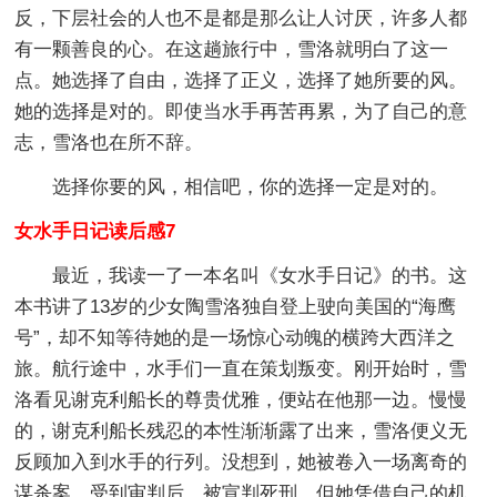
反，下层社会的人也不是都是那么让人讨厌，许多人都
有一颗善良的心。在这趟旅行中，雪洛就明白了这一
点。她选择了自由，选择了正义，选择了她所要的风。
她的选择是对的。即使当水手再苦再累，为了自己的意
志，雪洛也在所不辞。
选择你要的风，相信吧，你的选择一定是对的。
女水手日记读后感7
最近，我读一了一本名叫《女水手日记》的书。这
本书讲了13岁的少女陶雪洛独自登上驶向美国的“海鹰
号”，却不知等待她的是一场惊心动魄的横跨大西洋之
旅。航行途中，水手们一直在策划叛变。刚开始时，雪
洛看见谢克利船长的尊贵优雅，便站在他那一边。慢慢
的，谢克利船长残忍的本性渐渐露了出来，雪洛便义无
反顾加入到水手的行列。没想到，她被卷入一场离奇的
谋杀案，受到审判后，被宣判死刑。但她凭借自己的机