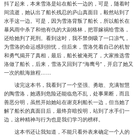
抖了起来，本来雪洛是站在船长一边的，可是，随着时
间流逝，她认出了船长残忍的庐山真面目，毅然站到了
水手这一边。可是，因为雪洛背叛了船长，所以船长在
暴风雨中杀了和他有仇的大副格林，把罪嫁祸给雪洛，
还给她判了死刑。看到这时，我不禁倒吸了一口凉气，
为雪洛的命运感到担忧，但后来，雪洛凭着自己的机智
和勇气揭开了真相，最后，船长被淹死了，大家推选雪
洛做了船长，后来，雪洛又回到了“海鹰号”，开启了她又
一次的航海旅程……
读完这本书，我看到了一个坚强、勇敢、充满智慧
的陶雪洛，她遇到危险还能临危不乱，处事果断，而且
善恶分明，虽然开始她站在谢克利船长一边，但当她了
解了船长的真面目后，最终弃暗投明，站到了水手们一
边，这种精神与行为也是我们学习的榜样。
这本书还让我知道，不能只看外表来确定一个人的