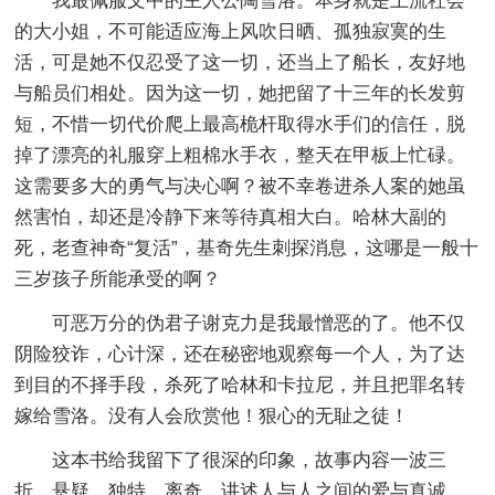
我最佩服文中的主人公陶雪洛。本身就是上流社会
的大小姐，不可能适应海上风吹日晒、孤独寂寞的生
活，可是她不仅忍受了这一切，还当上了船长，友好地
与船员们相处。因为这一切，她把留了十三年的长发剪
短，不惜一切代价爬上最高桅杆取得水手们的信任，脱
掉了漂亮的礼服穿上粗棉水手衣，整天在甲板上忙碌。
这需要多大的勇气与决心啊？被不幸卷进杀人案的她虽
然害怕，却还是冷静下来等待真相大白。哈林大副的
死，老查神奇“复活”，基奇先生刺探消息，这哪是一般十
三岁孩子所能承受的啊？
可恶万分的伪君子谢克力是我最憎恶的了。他不仅
阴险狡诈，心计深，还在秘密地观察每一个人，为了达
到目的不择手段，杀死了哈林和卡拉尼，并且把罪名转
嫁给雪洛。没有人会欣赏他！狠心的无耻之徒！
这本书给我留下了很深的印象，故事内容一波三
折、悬疑、独特、离奇，讲述人与人之间的爱与真诚，