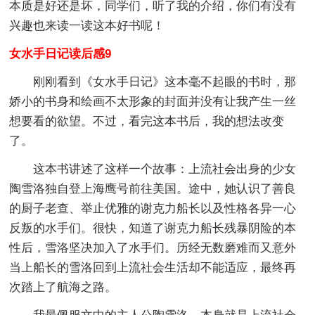
本质是好还是坏，同学们，听了我的介绍，你们有没有
兴趣也来读一读这本好书呢！
女水手日记读后感9
刚刚看到《女水手日记》这本毫不起眼的书时，那
娇小的书身和绘画不太形象的封面并没有让我产生一丝
想要看的欲望。不过，看完这本书后，我的想法改变
了。
这本书讲述了这样一个故事：上流社会出身的少女
陶雪洛独自登上海鹰号前往美国。途中，她认识了善良
的厨子老查、举止优雅的谢克力船长以及性格各异一心
反叛的水手们。很快，知道了谢克力船长残暴阴险的本
性后，雪洛坚决加入了水手们。历经无数磨难而又意外
当上船长的雪洛回到上流社会生活却不能适应，最终再
次踏上了航海之路。