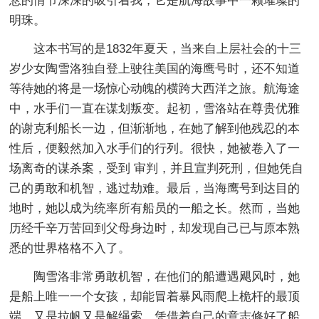
悬的情节深深的吸引着我，它是航海故事中一颗璀璨的
明珠。
这本书写的是1832年夏天，当来自上层社会的十三
岁少女陶雪洛独自登上驶往美国的海鹰号时，还不知道
等待她的将是一场惊心动魄的横跨大西洋之旅。航海途
中，水手们一直在谋划叛变。起初，雪洛站在尊贵优雅
的谢克利船长一边，但渐渐地，在她了解到他残忍的本
性后，便毅然加入水手们的行列。很快，她被卷入了一
场离奇的谋杀案，受到 审判，并且宣判死刑，但她凭自
己的勇敢和机智，逃过劫难。最后，当海鹰号到达目的
地时，她以成为统率所有船员的一船之长。然而，当她
历经千辛万苦回到父母身边时，却发现自己已与原本熟
悉的世界格格不入了。
陶雪洛非常勇敢机智，在他们的船遭遇飓风时，她
是船上唯一一个女孩，却能冒着暴风雨爬上桅杆的最顶
端，又是拉帆又是解绳索，凭借着自己的意志修好了船