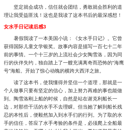
坚定就会成功，信任就会团结，勇敢就会胜利的道
理让我受益匪浅！这也是我读了这本书后的最深感想！
女水手日记读后感3
暑假我读了一本美国小说：《女水手日记》。它曾
获得国际儿童文学银奖。故事内容是描写一百七十二年
前的事情。一个十三岁的上流社会少女陶雪洛，因为同
行的伙伴失约，独自踏上了一艘充满离奇而恐怖的“海鹰
号”海船。开始了惊心动魄的横跨大西洋之旅。
读了这本书，使我懂得并坚信一个道理，那就是一
个人做事只要有坚定的信心，加上努力再难的事也能做
到。陶雪洛刚上船的时候，自然是站在谢克利船长一
边，对那些干活的水手不去理睬。但当她了解到船长残
忍的本性后，便毅然加入到水手们的行列。为了取的水
手的信任，答应了水手考验的条件是，必须爬上全船最