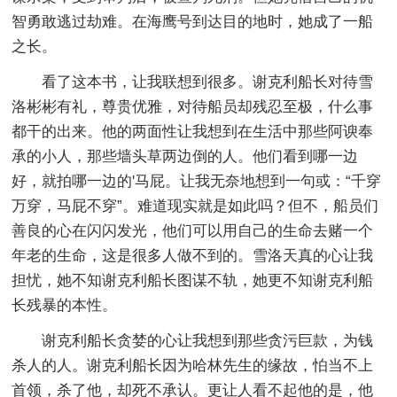
智勇敢逃过劫难。在海鹰号到达目的地时，她成了一船
之长。
看了这本书，让我联想到很多。谢克利船长对待雪
洛彬彬有礼，尊贵优雅，对待船员却残忍至极，什么事
都干的出来。他的两面性让我想到在生活中那些阿谀奉
承的小人，那些墙头草两边倒的人。他们看到哪一边
好，就拍哪一边的'马屁。让我无奈地想到一句或：“千穿
万穿，马屁不穿”。难道现实就是如此吗？但不，船员们
善良的心在闪闪发光，他们可以用自己的生命去赌一个
年老的生命，这是很多人做不到的。雪洛天真的心让我
担忧，她不知谢克利船长图谋不轨，她更不知谢克利船
长残暴的本性。
谢克利船长贪婪的心让我想到那些贪污巨款，为钱
杀人的人。谢克利船长因为哈林先生的缘故，怕当不上
首领，杀了他，却死不承认。更让人看不起他的是，他