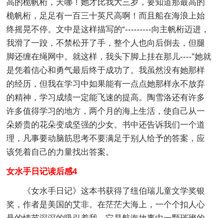
高的桅帆桁，天哪！她才比我大三岁，要知道那最高的
桅帆桁，足足有一百三十英尺高啊！而且船在海浪上始
终摇晃不停。文中是这样描写的“---------向主帆桁迈进，
我滑了一跤，不禁松开了手，整个人也向后倒去，但腿
脚还缠在绳网中。就这样，我头下脚上挂在那儿----”她就
是凭着信心和勇气最后终于成功了。我虽然没有她那样
的经历，但我在学习中如果能有一点点她那样永不放弃
的精神，学习成绩一定能飞速的提高。陶雪洛还有许多
许多值得学习的地方，两个月的海上生活，使自己从一
朵娇贵的花朵变成坚强的少女。书中还告诉我们一个道
理，凡事要动脑筋思考不要满足于别人给予的答案，应
该凭着自己的力量找出答案。
女水手日记读后感4
《女水手日记》这本书获得了纽伯瑞儿童文学奖银
奖，作者是美国的艾非。在茫茫大海上，一个个扣人心