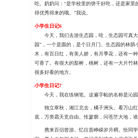
吃。奶奶问：“是学校里的饼干好吃，还是家里
得优秀得来的哦。”我说。
小学生日记6
今天，我们去游生态园，哇，生态园可真大
园”，一个是圆的，是个日月门。生态园的林荫
木，有百日红，有美人娇，有月季花，还有一种
可香了。有很大的梨树，桃树，还有一大片竹林
很多好看的地方。
小学生日记7
今天，我在练钢笔。这遍字帖的名称是沁园春
独立寒秋，湘江北去，橘子洲头。看万山红
底，万类霜天竞自由。怅寥廓，问苍茫大地，谁
携来百侣曾游。忆往昔峥嵘岁月稠。恰同学