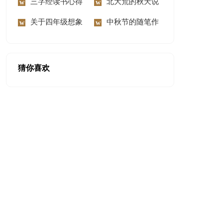
300字锦集六篇
三字经读书心得
慰问信范文汇编8篇
北大荒的秋天说
体会
关于四年级想象
课稿
中秋节的随笔作
作文300字9篇
文
猜你喜欢