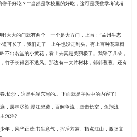
的饼干好吃？”“当然是学校里的好吃，这可是我数学考试考
呀!大大的门就有两个，一个是大方门，上写：“孟州生态
小道可长了，我们走了一上午也没走到头。有上百种花草树
叫不出名堂的小黄花，看上去真是美丽极了。我采了几朵，
，竹子长得密不透风。那边有一大片树林，郁郁葱葱。还有
.长沙，这是毛泽东写的.。下面就是字帖中的内容了!
遍，层林尽染;漫江碧透，百舸争流，鹰击长空，鱼翔浅
主沉浮?
少年，风华正茂;书生意气，挥斥方遒。指点江山，激扬文