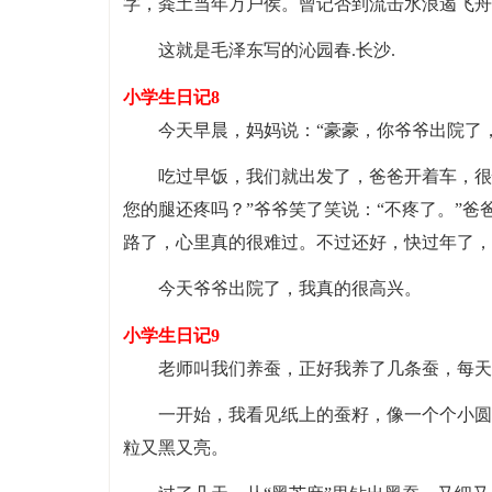
字，粪土当年万户侯。曾记否到流击水浪遏飞舟
这就是毛泽东写的沁园春.长沙.
小学生日记8
今天早晨，妈妈说：“豪豪，你爷爷出院了
吃过早饭，我们就出发了，爸爸开着车，很
您的腿还疼吗？”爷爷笑了笑说：“不疼了。”
路了，心里真的很难过。不过还好，快过年了，
今天爷爷出院了，我真的很高兴。
小学生日记9
老师叫我们养蚕，正好我养了几条蚕，每天
一开始，我看见纸上的蚕籽，像一个个小圆
粒又黑又亮。