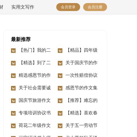
材
实用文写作
会员登录
会员注册
最新推荐
【热门】我的二
【精品】四年级
年级作文锦集7篇
【精选】到了二
动物作文10篇
关于国庆节的作
年级作文锦集七篇
精选感恩节的作
文汇编15篇
一次性赔偿协议
文400字3篇
关于社会需要诚
书
感恩节的作文集
信作文3篇
国庆节旅游作文
合15篇
【推荐】难忘的
14篇
专项培训协议书
事二年级作文合集八
【精选】喜欢春
荷花二年级作文
篇
节作文三篇
关于五一劳动节