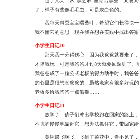
过了几天，从“黑芝麻”里钻出黑蚕，又细
了，样子有些像毛毛虫，可是灰白色的。
我每天帮蚕宝宝喂桑叶，希望它们长得快一
我不懂它的意思，现在我在想在实践中找出答案
小学生日记10
那天我十分得伤心。因为我爸爸就要走了，
才陪我玩，可是我爸爸才过8天就要回深圳了。
我爸爸成了一粒公式老板的得力助手时，我爸爸
的心里是很想念爸爸的。虽然老家有很多好玩的
老板多给我爸爸一点假期……
小学生日记11
放学了，孩子们冲出学校跑在回家的路上，
不吭的慢慢地靠近它，想办法抓住它，带回家给
黄蝴蝶飞啊飞，飞到了菜花中，看不见了，