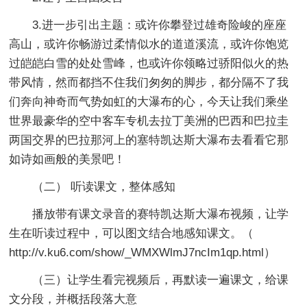
3.进一步引出主题：或许你攀登过雄奇险峻的座座
高山，或许你畅游过柔情似水的道道溪流，或许你饱览
过皑皑白雪的处处雪峰，也或许你领略过骄阳似火的热
带风情，然而都挡不住我们匆匆的脚步，都分隔不了我
们奔向神奇而气势如虹的大瀑布的心，今天让我们乘坐
世界最豪华的空中客车专机去拉丁美洲的巴西和巴拉圭
两国交界的巴拉那河上的塞特凯达斯大瀑布去看看它那
如诗如画般的美景吧！
（二） 听读课文，整体感知
播放带有课文录音的赛特凯达斯大瀑布视频，让学
生在听读过程中，可以图文结合地感知课文。（
http://v.ku6.com/show/_WMXWlmJ7ncIm1qp.html）
（三）让学生看完视频后，再默读一遍课文，给课
文分段，并概括段落大意