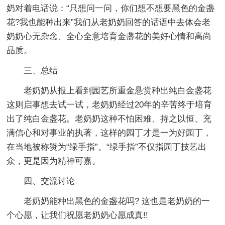
奶对着电话说：“只想问一问，你们想不想要黑色的金盏
花?我也能种出来”我们从老奶奶回答的话语中去体会老
奶奶心无杂念、全心全意培育金盏花的美好心情和高尚
品质。
三、总结
老奶奶从报上看到园艺所重金悬赏种出纯白金盏花
这则启事想去试一试，老奶奶经过20年的辛苦终于培育
出了纯白金盏花。老奶奶这种不怕困难、持之以恒、充
满信心和对事业的执著，这样的园丁才是一为好园丁，
在当地被称赞为“绿手指”。“绿手指”不仅指园丁技艺出
众，更是因为精神可嘉。
四、交流讨论
老奶奶能种出黑色的金盏花吗? 这也是老奶奶的一
个心愿，让我们祝愿老奶奶心愿成真!!