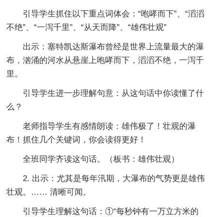
引导学生抓住以下重点词体会：“咆哮而下”、“滔滔
不绝”、“一泻千里”、“从天而降”、“雄伟壮观”
出示：塞特凯达斯瀑布曾经是世界上流量最大的瀑
布，汹涌的河水从悬崖上咆哮而下，滔滔不绝，一泻千
里。
引导学生进一步理解句意：从这句话中你读懂了什
么？
老师指导学生有感情朗读：雄伟极了！壮观的瀑
布！抓住几个关键词，你会读得更好！
全班同学齐读这句话。（板书：雄伟壮观）
2. 出示：尤其是每年汛期，大瀑布的气势更是雄伟
壮观。…… 清晰可闻。
引导学生理解这句话：①“每秒钟有一万立方米的