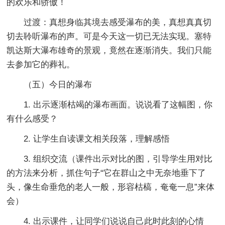
的欢乐和骄傲！
过渡：真想身临其境去感受瀑布的美，真想真真切
切去聆听瀑布的声。可是今天这一切已无法实现。塞特
凯达斯大瀑布雄奇的景观，竟然在逐渐消失。我们只能
去参加它的葬礼。
（五）今日的瀑布
1. 出示逐渐枯竭的瀑布画面。说说看了这幅图，你
有什么感受？
2. 让学生自读课文相关段落，理解感悟
3. 组织交流（课件出示对比的图，引导学生用对比
的方法来分析，抓住句子“它在群山之中无奈地垂下了
头，像生命垂危的老人一般，形容枯槁，奄奄一息”来体
会）
4. 出示课件，让同学们说说自己此时此刻的心情