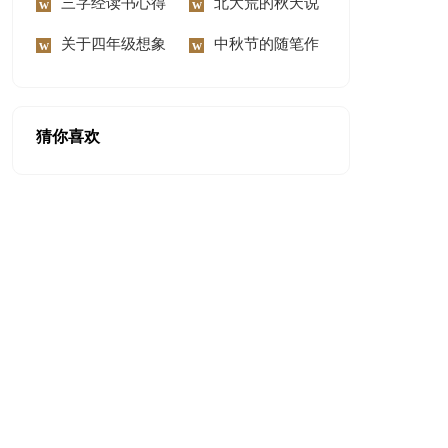
300字锦集六篇
三字经读书心得
慰问信范文汇编8篇
北大荒的秋天说
体会
关于四年级想象
课稿
中秋节的随笔作
作文300字9篇
文
猜你喜欢