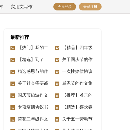
材
实用文写作
会员登录
会员注册
最新推荐
【热门】我的二
【精品】四年级
年级作文锦集7篇
【精选】到了二
动物作文10篇
关于国庆节的作
年级作文锦集七篇
精选感恩节的作
文汇编15篇
一次性赔偿协议
文400字3篇
关于社会需要诚
书
感恩节的作文集
信作文3篇
国庆节旅游作文
合15篇
【推荐】难忘的
14篇
专项培训协议书
事二年级作文合集八
【精选】喜欢春
荷花二年级作文
篇
节作文三篇
关于五一劳动节