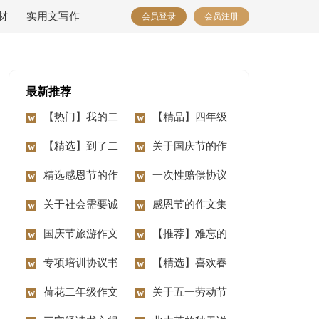
材
实用文写作
会员登录
会员注册
最新推荐
【热门】我的二
【精品】四年级
年级作文锦集7篇
【精选】到了二
动物作文10篇
关于国庆节的作
年级作文锦集七篇
精选感恩节的作
文汇编15篇
一次性赔偿协议
文400字3篇
关于社会需要诚
书
感恩节的作文集
信作文3篇
国庆节旅游作文
合15篇
【推荐】难忘的
14篇
专项培训协议书
事二年级作文合集八
【精选】喜欢春
荷花二年级作文
篇
节作文三篇
关于五一劳动节