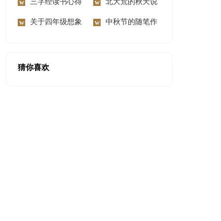
300字锦集六篇
三字经读书心得
慰问信范文汇编8篇
北大荒的秋天说
体会
关于四年级想象
课稿
中秋节的随笔作
作文300字9篇
文
猜你喜欢