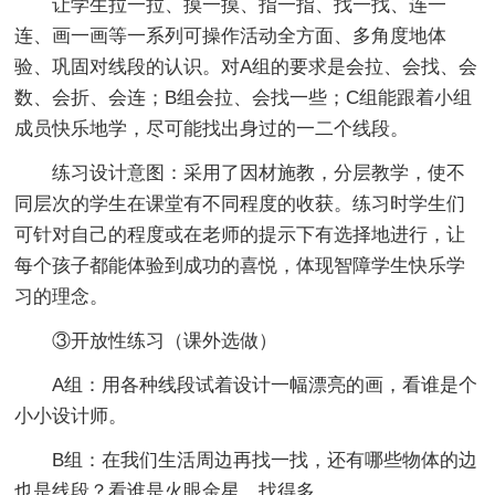
让学生拉一拉、摸一摸、指一指、找一找、连一
连、画一画等一系列可操作活动全方面、多角度地体
验、巩固对线段的认识。对A组的要求是会拉、会找、会
数、会折、会连；B组会拉、会找一些；C组能跟着小组
成员快乐地学，尽可能找出身过的一二个线段。
练习设计意图：采用了因材施教，分层教学，使不
同层次的学生在课堂有不同程度的收获。练习时学生们
可针对自己的程度或在老师的提示下有选择地进行，让
每个孩子都能体验到成功的喜悦，体现智障学生快乐学
习的理念。
③开放性练习（课外选做）
A组：用各种线段试着设计一幅漂亮的画，看谁是个
小小设计师。
B组：在我们生活周边再找一找，还有哪些物体的边
也是线段？看谁是火眼金星，找得多