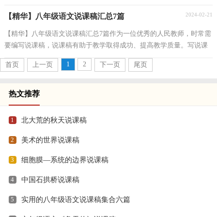
说课稿要怎么写呢？以下是小编为大家收集的一年级...
2024-02-21
【精华】八年级语文说课稿汇总7篇
【精华】八年级语文说课稿汇总7篇作为一位优秀的人民教师，时常需
要编写说课稿，说课稿有助于教学取得成功、提高教学质量。写说课
稿需要注意哪些格式呢？下面是小编整理的八年级...
1
2
首页
上一页
下一页
尾页
热文推荐
1
北大荒的秋天说课稿
2
美术的世界说课稿
3
细胞膜—系统的边界说课稿
4
中国石拱桥说课稿
5
实用的八年级语文说课稿集合六篇