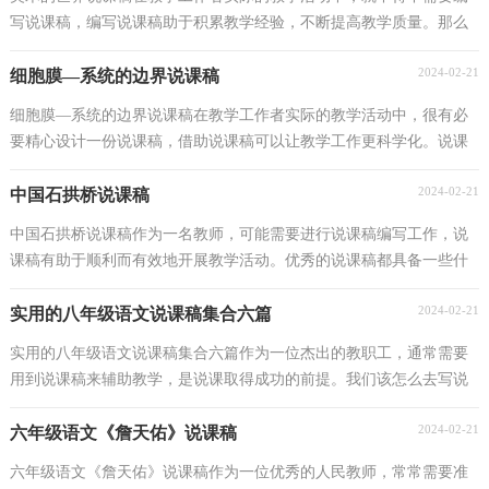
写说课稿，编写说课稿助于积累教学经验，不断提高教学质量。那么
你有了解过说课稿吗？下面是小编为大家整理的美术的...
2024-02-21
细胞膜—系统的边界说课稿
细胞膜—系统的边界说课稿在教学工作者实际的教学活动中，很有必
要精心设计一份说课稿，借助说课稿可以让教学工作更科学化。说课
稿应该怎么写才好呢？以下是小编收集整理的细胞膜...
2024-02-21
中国石拱桥说课稿
中国石拱桥说课稿作为一名教师，可能需要进行说课稿编写工作，说
课稿有助于顺利而有效地开展教学活动。优秀的说课稿都具备一些什
么特点呢？下面是小编为大家整理的中国石拱桥说课...
2024-02-21
实用的八年级语文说课稿集合六篇
实用的八年级语文说课稿集合六篇作为一位杰出的教职工，通常需要
用到说课稿来辅助教学，是说课取得成功的前提。我们该怎么去写说
课稿呢？下面是小编精心整理的八年级语文说课稿6...
2024-02-21
六年级语文《詹天佑》说课稿
六年级语文《詹天佑》说课稿作为一位优秀的人民教师，常常需要准