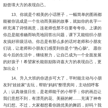
励曾瑛大方的表现自己。
13、你就是个精美的小话匣子，一幅简单的图画都
能被你说成是一个生动而美丽的故事，就如你的名字一
样充满了诗情画意，连老师也禁不住要夸夸你。上课的
你总是能准确而响亮地回答出问题，课下又能组织小朋
友搞好班级活动。你总是有那么多的话对老师和小朋友
们说，让老师和小朋友们感受到你是个"热心肠"。 愿你
在今后的生活中，继续努力，让自己成为一个全面发展
的好孩子！希望家长能鼓励陈诗嘉大方的表现自己，更
加出众！
14、升入大班的你进步可大了，平时能主动与小朋
友到“娃娃家”去玩，帮助“妈妈”整理房间，主动招呼客
人；认真做值日生，是老师能干的小帮手；你的画总让
我们意想不到，有漂亮的花、美丽的树……充满了神奇
与幻想。不过，大家都想看你跳优美的舞蹈，好吗？我