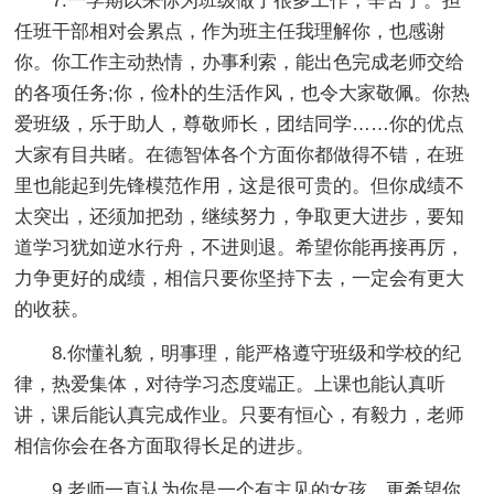
7.一学期以来你为班级做了很多工作，辛苦了。担
任班干部相对会累点，作为班主任我理解你，也感谢
你。你工作主动热情，办事利索，能出色完成老师交给
的各项任务;你，俭朴的生活作风，也令大家敬佩。你热
爱班级，乐于助人，尊敬师长，团结同学……你的优点
大家有目共睹。在德智体各个方面你都做得不错，在班
里也能起到先锋模范作用，这是很可贵的。但你成绩不
太突出，还须加把劲，继续努力，争取更大进步，要知
道学习犹如逆水行舟，不进则退。希望你能再接再厉，
力争更好的成绩，相信只要你坚持下去，一定会有更大
的收获。
8.你懂礼貌，明事理，能严格遵守班级和学校的纪
律，热爱集体，对待学习态度端正。上课也能认真听
讲，课后能认真完成作业。只要有恒心，有毅力，老师
相信你会在各方面取得长足的进步。
9.老师一直认为你是一个有主见的女孩，更希望你