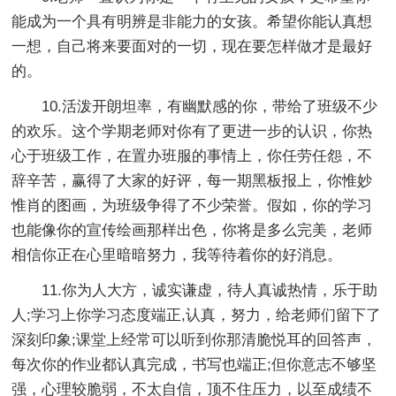
能成为一个具有明辨是非能力的女孩。希望你能认真想
一想，自己将来要面对的一切，现在要怎样做才是最好
的。
10.活泼开朗坦率，有幽默感的你，带给了班级不少
的欢乐。这个学期老师对你有了更进一步的认识，你热
心于班级工作，在置办班服的事情上，你任劳任怨，不
辞辛苦，赢得了大家的好评，每一期黑板报上，你惟妙
惟肖的图画，为班级争得了不少荣誉。假如，你的学习
也能像你的宣传绘画那样出色，你将是多么完美，老师
相信你正在心里暗暗努力，我等待着你的好消息。
11.你为人大方，诚实谦虚，待人真诚热情，乐于助
人;学习上你学习态度端正,认真，努力，给老师们留下了
深刻印象;课堂上经常可以听到你那清脆悦耳的回答声，
每次你的作业都认真完成，书写也端正;但你意志不够坚
强，心理较脆弱，不太自信，顶不住压力，以至成绩不