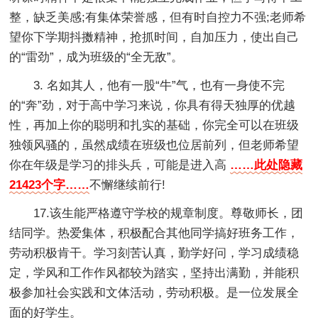
整，缺乏美感;有集体荣誉感，但有时自控力不强;老师希
望你下学期抖擞精神，抢抓时间，自加压力，使出自己
的“雷劲”，成为班级的“全无敌”。
3. 名如其人，他有一股“牛”气，也有一身使不完
的“奔”劲，对于高中学习来说，你具有得天独厚的优越
性，再加上你的聪明和扎实的基础，你完全可以在班级
独领风骚的，虽然成绩在班级也位居前列，但老师希望
你在年级是学习的排头兵，可能是进入高
……此处隐藏
21423个字……
不懈继续前行!
17.该生能严格遵守学校的规章制度。尊敬师长，团
结同学。热爱集体，积极配合其他同学搞好班务工作，
劳动积极肯干。学习刻苦认真，勤学好问，学习成绩稳
定，学风和工作作风都较为踏实，坚持出满勤，并能积
极参加社会实践和文体活动，劳动积极。是一位发展全
面的好学生。