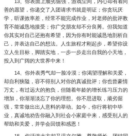
13、你表面上顽劣倔强，游戏尘间，内心却有着向
善的愿望，你递交了入团请求书就是明证；你贪玩厌
学，听课效率差，经常不能完成作业，对老师的批评教
育不能诚恳地接受；你广交朋友却不分良莠。但我知道
你其实对自己还抱有希望，因为你有时能诚恳地剖析自
己，并表达自己的想法。人生旅程才刚起步，希望你设
立人生目标，脚踏实地，一步一步走出自我的小天地，
投入到广阔的大世界中来！
14、你外表秀气却一脸冷漠；你渴望理解和关爱，
却自利狭隘，容不得别人对你的真诚批评；你也曾豪情
万丈，有过远大的抱负，但随着年龄的增长练习压力的
增加，你渐渐淡忘了你的理想。你不思进取，顽劣倔
强，常常做出出人意料的举动。如今，你行将初中毕
业，真诚地劝告你融入到社会小家庭中来，感受别人的
帮助和关爱，并学会回馈和感恩！