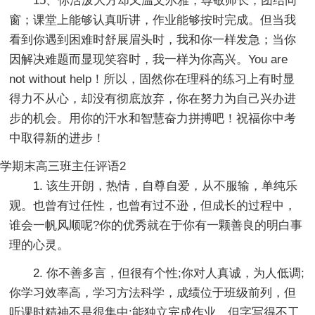
15、你活泼大方却又温文尔雅，尊敬师长，团结同
窗；课堂上能够认真听讲，作业能够按时完成。但当我
看到你遇到困难时舒展眉头时，我和你一样发急；当你
因解决难题而显现笑容时，我一样为你高兴。You are
not without help！所以，固然你在理科的练习上有时显
得力不从心，却没有彻底放弃，你在努力为自己兴办进
步的机会。用你的汗水和智慧奋力拼搏吧！祝福你中考
中取得新的进步！
学期末高三班主任评语2
1. 该生开朗，热情，自尊自爱，从不服输，单纯乐
观。也曾有过任性，也曾有过不逊，但成长的过程中，
谁会一帆风顺呢?你的优秀就在于你有一颗善良的明白事
理的心灵。
2. 你不善多言，但很有个性;你对人真诚，为人低调;
你学习效率高，学习方法科学，成绩位于班级前列，但
听课时精神不是很集中;能独立完成作业，但字写得不工