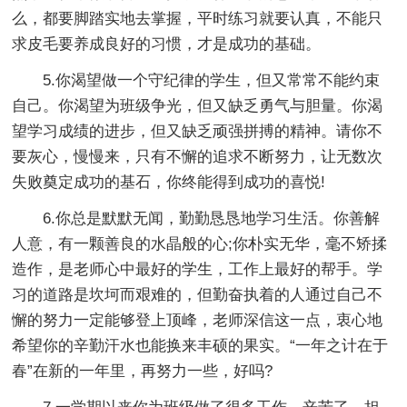
么，都要脚踏实地去掌握，平时练习就要认真，不能只
求皮毛要养成良好的习惯，才是成功的基础。
5.你渴望做一个守纪律的学生，但又常常不能约束
自己。你渴望为班级争光，但又缺乏勇气与胆量。你渴
望学习成绩的进步，但又缺乏顽强拼搏的精神。请你不
要灰心，慢慢来，只有不懈的追求不断努力，让无数次
失败奠定成功的基石，你终能得到成功的喜悦!
6.你总是默默无闻，勤勤恳恳地学习生活。你善解
人意，有一颗善良的水晶般的心;你朴实无华，毫不矫揉
造作，是老师心中最好的学生，工作上最好的帮手。学
习的道路是坎坷而艰难的，但勤奋执着的人通过自己不
懈的努力一定能够登上顶峰，老师深信这一点，衷心地
希望你的辛勤汗水也能换来丰硕的果实。“一年之计在于
春”在新的一年里，再努力一些，好吗?