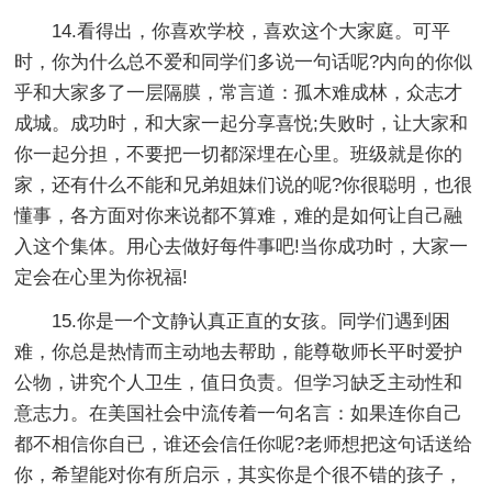
14.看得出，你喜欢学校，喜欢这个大家庭。可平
时，你为什么总不爱和同学们多说一句话呢?内向的你似
乎和大家多了一层隔膜，常言道：孤木难成林，众志才
成城。成功时，和大家一起分享喜悦;失败时，让大家和
你一起分担，不要把一切都深埋在心里。班级就是你的
家，还有什么不能和兄弟姐妹们说的呢?你很聪明，也很
懂事，各方面对你来说都不算难，难的是如何让自己融
入这个集体。用心去做好每件事吧!当你成功时，大家一
定会在心里为你祝福!
15.你是一个文静认真正直的女孩。同学们遇到困
难，你总是热情而主动地去帮助，能尊敬师长平时爱护
公物，讲究个人卫生，值日负责。但学习缺乏主动性和
意志力。在美国社会中流传着一句名言：如果连你自己
都不相信你自已，谁还会信任你呢?老师想把这句话送给
你，希望能对你有所启示，其实你是个很不错的孩子，