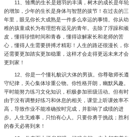
11、雏鹰的生长是翅羽的丰满，树木的成长是年轮
的增加，少年的生长是身体与智慧的拔节！在过去的三
年里，眼见你长大成熟是一件多么幸运的事情。你从幼
稚的孩童成长为有理想有远见的青年。去除了浮躁和顽
皮，懂得珍惜时间和青春，懂得谅解家长和老师的苦
心，懂得人生需要拼搏才精彩！人生的路还很漫长，你
还需要更加踏实更加稳重，这样才会走得更远未来才会
更到家！
12、你是一个懂礼貌识大体的男孩。你尊敬师长遵
守纪律，关心集体珍重公物。你性格开朗，幽默风趣。
平时能努力练习文化知识，积极参加班级活动。但有时
由于没有调整好练习和休息的相关，课堂上听课效率不
高，导致作业不能准确按时完成，并影响了成绩的进
步。人生无难事，只怕有心人。只要你勇于挑战；胜利
的春天必将到来！