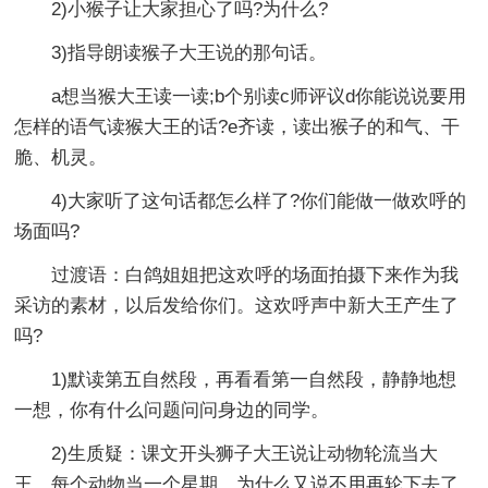
2)小猴子让大家担心了吗?为什么?
3)指导朗读猴子大王说的那句话。
a想当猴大王读一读;b个别读c师评议d你能说说要用
怎样的语气读猴大王的话?e齐读，读出猴子的和气、干
脆、机灵。
4)大家听了这句话都怎么样了?你们能做一做欢呼的
场面吗?
过渡语：白鸽姐姐把这欢呼的场面拍摄下来作为我
采访的素材，以后发给你们。这欢呼声中新大王产生了
吗?
1)默读第五自然段，再看看第一自然段，静静地想
一想，你有什么问题问问身边的同学。
2)生质疑：课文开头狮子大王说让动物轮流当大
王，每个动物当一个星期，为什么又说不用再轮下去了