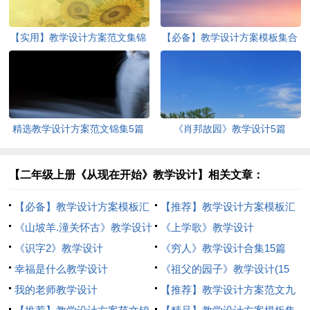
【实用】教学设计方案范文集锦
【必备】教学设计方案模板集合
六篇
7篇
精选教学设计方案范文锦集5篇
《肖邦故园》教学设计5篇
【二年级上册《从现在开始》教学设计】相关文章：
【必备】教学设计方案模板汇
【推荐】教学设计方案模板汇
编九篇
《山坡羊.潼关怀古》教学设计
编七篇
《上学歌》教学设计
《识字2》教学设计
《穷人》教学设计合集15篇
幸福是什么教学设计
《祖父的园子》教学设计(15
我的老师教学设计
篇)
【推荐】教学设计方案范文九