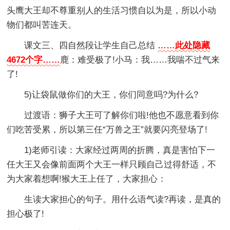
头鹰大王却不尊重别人的生活习惯自以为是，所以小动
物们都叫苦连天。
课文三、四自然段让学生自己总结
……此处隐藏
4672个字……
鹿：难受极了!小马：我……我喘不过气来
了!
5)让袋鼠做你们的大王，你们同意吗?为什么?
过渡语：狮子大王可了解你们啦!他也不愿意看到你
们吃苦受累，所以第三任“万兽之王”就要闪亮登场了!
1)老师引读：大家经过两周的折腾，真是害怕下一
任大王又会像前面两个大王一样只顾自己过得舒适，不
为大家着想啊!猴大王上任了，大家担心：
生读大家担心的句子。用什么语气读?再读，是真的
担心极了!