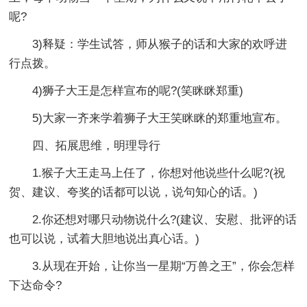
呢?
3)释疑：学生试答，师从猴子的话和大家的欢呼进
行点拨。
4)狮子大王是怎样宣布的呢?(笑眯眯郑重)
5)大家一齐来学着狮子大王笑眯眯的郑重地宣布。
四、拓展思维，明理导行
1.猴子大王走马上任了，你想对他说些什么呢?(祝
贺、建议、夸奖的话都可以说，说句知心的话。)
2.你还想对哪只动物说什么?(建议、安慰、批评的话
也可以说，试着大胆地说出真心话。)
3.从现在开始，让你当一星期“万兽之王”，你会怎样
下达命令?