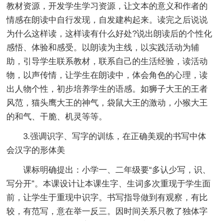
教材资源，开发学生学习资源，让文本的意义和作者的
情感在朗读中自行发现，自发建构起来。读完之后说说
为什么这样读，这样读有什么好处?说出朗读后的个性化
感悟、体验和感受。以朗读为主线，以实践活动为辅
助，引导学生联系教材，联系自己的生活经验，读活动
物，以声传情，让学生在朗读中，体会角色的心理，读
出人物个性，初步培养学生的语感。如狮子大王的王者
风范，猫头鹰大王的神气，袋鼠大王的激动，小猴大王
的和气、干脆、机灵等等。
3.强调识字、写字的训练，在正确美观的书写中体
会汉字的形体美
课标明确提出：小学一、二年级要“多认少写，识、
写分开”。本课设计让本课生字、生词多次重现于学生面
前，让学生于重现中识字。书写指导做到有观察，有比
较，有范写，意在举一反三。因时间关系只教了独体字