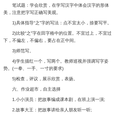
笔试题：学会欣赏，在学写汉字中体会汉字的形体
美，注意把字写正确写美观。
1)具体指导“之”字的写法：点不宜太小，捺要写平。
2)比较“之”字在田字格中的位置。不宜过上，不宜过
下，不偏左，不偏右，要占在正中间。
3)师范写。
4)学生描红一个，写两个。教师巡视并强调写字姿
势。(一拳、一手、一寸的要求)
5)检查，评议，展示欣赏，表扬。
六、作业超市，自主选择
1.小小演员：把故事编成课本剧，在班上演一演;
2.故事大王：把故事讲给亲人朋友听一听;