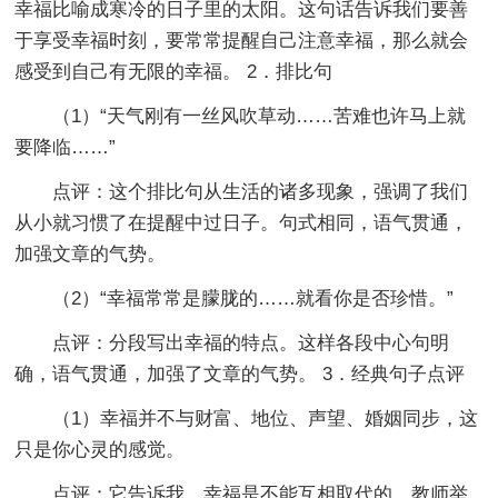
幸福比喻成寒冷的日子里的太阳。这句话告诉我们要善
于享受幸福时刻，要常常提醒自己注意幸福，那么就会
感受到自己有无限的幸福。 2．排比句
（1）“天气刚有一丝风吹草动……苦难也许马上就
要降临……”
点评：这个排比句从生活的诸多现象，强调了我们
从小就习惯了在提醒中过日子。句式相同，语气贯通，
加强文章的气势。
（2）“幸福常常是朦胧的……就看你是否珍惜。”
点评：分段写出幸福的特点。这样各段中心句明
确，语气贯通，加强了文章的气势。 3．经典句子点评
（1）幸福并不与财富、地位、声望、婚姻同步，这
只是你心灵的感觉。
点评：它告诉我，幸福是不能互相取代的。教师举