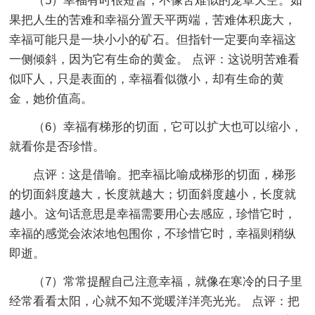
（5）幸福有时很短暂，不像苦难似的笼罩天空。如
果把人生的苦难和幸福分置天平两端，苦难体积庞大，
幸福可能只是一块小小的矿石。但指针一定要向幸福这
一侧倾斜，因为它有生命的黄金。 点评：这说明苦难看
似吓人，只是表面的，幸福看似微小，却有生命的黄
金，她价值高。
（6）幸福有梯形的切面，它可以扩大也可以缩小，
就看你是否珍惜。
点评：这是借喻。把幸福比喻成梯形的切面，梯形
的切面斜度越大，长度就越大；切面斜度越小，长度就
越小。这句话意思是幸福需要用心去感应，珍惜它时，
幸福的感觉会浓浓地包围你，不珍惜它时，幸福则稍纵
即逝。
（7）常常提醒自己注意幸福，就像在寒冷的日子里
经常看看太阳，心就不知不觉暖洋洋亮光光。 点评：把