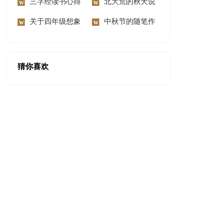
300字锦集六篇
三字经读书心得
慰问信范文汇编8篇
北大荒的秋天说
体会
关于四年级想象
课稿
中秋节的随笔作
作文300字9篇
文
猜你喜欢