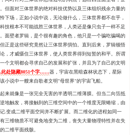
。但面对三体世界的绝对科技优势以及三体组织残余力量的
怜下场，正如小说中说，无论做什么，三体世界都不在乎，
科技根本不可能战胜三体世界，人类还是像只虫子一样不足
。面壁者罗辑，是个很有趣的角色，他只是一个骗吃骗喝的
但正是这些研究竟然让三体世界惧怕。直到后来，罗辑顿悟
论，才威慑住三体世界，使人类世界得到短暂的和平。所谓
一个文明都会寻求自己的发展和扩张，并且为了自己的文明
此处隐藏8051个字……
器，宇宙在黑暗森林状态下，星际
该小说中一艘来自歌者文明"母世界"的宇宙飞船。
起来就像是一张完全无害的半透明二维薄膜。但当二向箔抵
逆地触发，将接触到的三维空间中的一个维度无限蜷缩，由
记.变成二维平面空间并不断扩展。而二维化的进程如同一
有三维物质不可避免地变为二维，丧失大量物理特性并在失
的二维平面残骸。