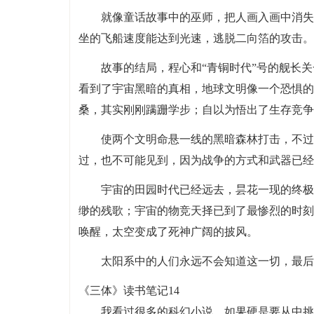
就像童话故事中的巫师，把人画入画中消失
坐的飞船速度能达到光速，逃脱二向箔的攻击。
故事的结局，程心和“青铜时代”号的舰长
看到了宇宙黑暗的真相，地球文明像一个恐惧的
桑，其实刚刚蹒跚学步；自以为悟出了生存竞争
使两个文明命悬一线的黑暗森林打击，不过
过，也不可能见到，因为战争的方式和武器已经
宇宙的田园时代已经远去，昙花一现的终极
缈的残歌；宇宙的物竞天择已到了最惨烈的时刻
唤醒，太空变成了死神广阔的披风。
太阳系中的人们永远不会知道这一切，最后
《三体》读书笔记14
我看过很多的科幻小说，如果硬是要从中挑