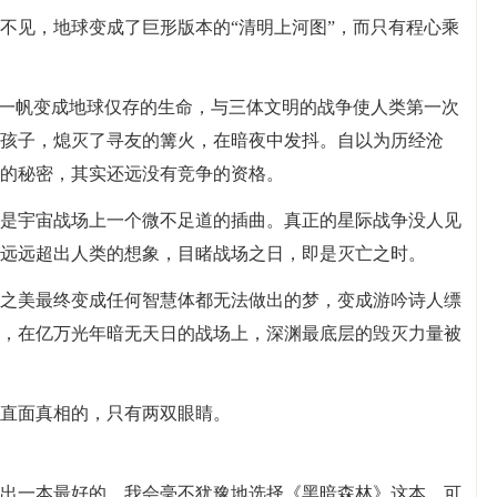
不见，地球变成了巨形版本的“清明上河图”，而只有程心乘
关一帆变成地球仅存的生命，与三体文明的战争使人类第一次
孩子，熄灭了寻友的篝火，在暗夜中发抖。自以为历经沧
的秘密，其实还远没有竞争的资格。
是宇宙战场上一个微不足道的插曲。真正的星际战争没人见
远远超出人类的想象，目睹战场之日，即是灭亡之时。
之美最终变成任何智慧体都无法做出的梦，变成游吟诗人缥
，在亿万光年暗无天日的战场上，深渊最底层的毁灭力量被
直面真相的，只有两双眼睛。
出一本最好的，我会毫不犹豫地选择《黑暗森林》这本。可