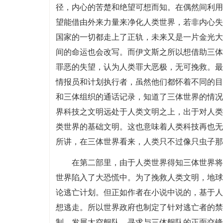
径，内心的苦楚和绝望可想而知。在偶然间利用
望能借由外来力量来净化人类世界，若非内心失
国家的一切都走上了正轨，未来又是一片金光大
间的命运也会改写。而伊文斯之所以想借助三体
罪恶的失望，认为人类罪大恶极，无可挽救。最
情报员和计划执行者，虽然他们都怀着不同的目
和三体组织的通话记录，知道了三体世界的情况
界科技之文明远处于人类文明之上，出于对人类
类世界的基础文明。这也意味着人类科技再也无
所讲，在三体世界看来，人类只不过像只虫子那
在第二部里，由于人类世界得知三体世界将
世界陷入了大恐慌中。为了挽救人类文明，地球
论逃亡计划。但正如作者在小说中说的，基于人
想逃走。所以世界政府也制定了针对逃亡者的禁
制，发展太空舰队，寻求与三体舰队的正面交锋