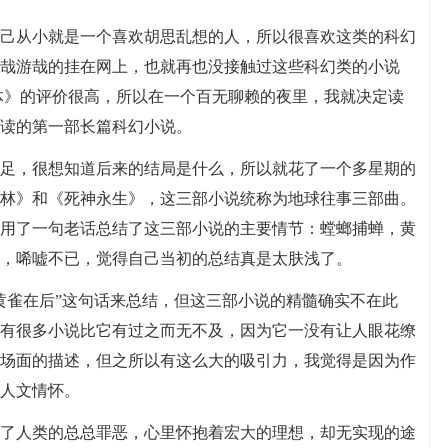
己从小就是一个喜欢胡思乱想的人，所以很喜欢这类的科幻
哉游哉的挂在网上，也就再也没接触过这些科幻类的小说
体》的评价很高，所以在一个百无聊赖的夜里，我就决定读
读的第一部长篇科幻小说。
足，很想知道后来的结局是什么，所以就花了一个多星期的
林》和《死神永生》，这三部小说统称为地球往事三部曲。
用了一句老话总结了这三部小说的主要情节：螳螂捕蝉，黄
，唏嘘不已，觉得自己当初的总结真是太肤浅了。
黄雀在后”这句话来总结，但这三部小说的精髓确实不在此
有很多小说比它有过之而无不及，因为它一没有让人眼花缭
场面的描述，但之所以有这么大的吸引力，我觉得是因为作
人文情怀。
了人类的总总罪恶，心里怀抱着宏大的理想，却无实现的途