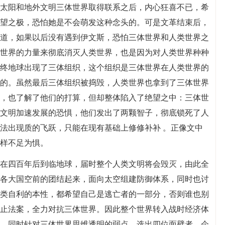
太阳和地外文明三体世界取得联系之后，内心狂喜不已，希
望之极，恐怕她是不会萌发这种念头的。可是文革结束后，
道，如果以后没有遇到伊文斯，恐怕三体世界和人类世界之
世界的力量来彻底消灭人类世界，也是因为对人类世界种种
终地球出现了三体组织，这个组织是三体世界在人类世界的
的。虽然最后三体组织被捣毁，人类世界也拿到了三体世界
，也了解了他们的打算，但却整体陷入了绝望之中：三体世
文明加速发展的恐惧，他们发出了两颗智子，彻底锁死了人
法出现质的飞跃，只能在现有基础上修修补补 。正像文中
样不足为惧。
在四百年后到临地球，届时整个人类文明将会毁灭，由此全
各大国空前的团结起来，面向太空组建防御体系，同时也讨
类自利的本性，都希望自己是逃亡者的一部分，否则谁也别
止法案，全力对抗三体世界。因此整个世界转入战时经济体
，同时针对三体世界思维透明的弱点，选出四位面壁者，企