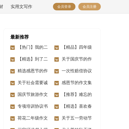
材
实用文写作
会员登录
会员注册
最新推荐
【热门】我的二
【精品】四年级
年级作文锦集7篇
【精选】到了二
动物作文10篇
关于国庆节的作
年级作文锦集七篇
精选感恩节的作
文汇编15篇
一次性赔偿协议
文400字3篇
关于社会需要诚
书
感恩节的作文集
信作文3篇
国庆节旅游作文
合15篇
【推荐】难忘的
14篇
专项培训协议书
事二年级作文合集八
【精选】喜欢春
荷花二年级作文
篇
节作文三篇
关于五一劳动节