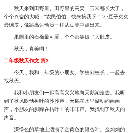
秋天来到田野里。田野里的高粱、玉米都长大了，
个个兴奋的大喊：“农民伯伯，快来摘我呀！”小豆子弟弟
最调皮，像跳高运动员一样从豆荚中蹦出来。
果园里的石榴最可爱，个个都笑破了大肚皮。
秋天，真美啊！
二年级秋天作文 篇3
今天，我和二年级的小朋友、学校刘校长，一起去
找秋天。
我和小朋友们一起高高兴兴地向天鹅湖走去。我听
到了秋风吹动树叶的沙沙声，天鹅在水里游动的画画
声，小朋友的脚踩在枯叶上的咔咔声。我找到了秋天的
声音。
深绿色的草地上洒满了金黄色的银杏叶。金灿灿的