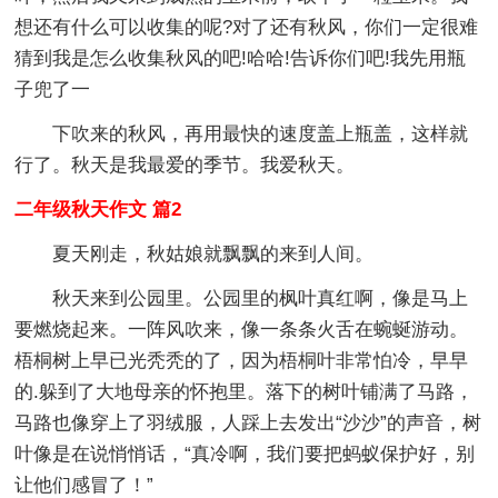
想还有什么可以收集的呢?对了还有秋风，你们一定很难
猜到我是怎么收集秋风的吧!哈哈!告诉你们吧!我先用瓶
子兜了一
下吹来的秋风，再用最快的速度盖上瓶盖，这样就
行了。秋天是我最爱的季节。我爱秋天。
二年级秋天作文 篇2
夏天刚走，秋姑娘就飘飘的来到人间。
秋天来到公园里。公园里的枫叶真红啊，像是马上
要燃烧起来。一阵风吹来，像一条条火舌在蜿蜒游动。
梧桐树上早已光秃秃的了，因为梧桐叶非常怕冷，早早
的.躲到了大地母亲的怀抱里。落下的树叶铺满了马路，
马路也像穿上了羽绒服，人踩上去发出“沙沙”的声音，树
叶像是在说悄悄话，“真冷啊，我们要把蚂蚁保护好，别
让他们感冒了！”