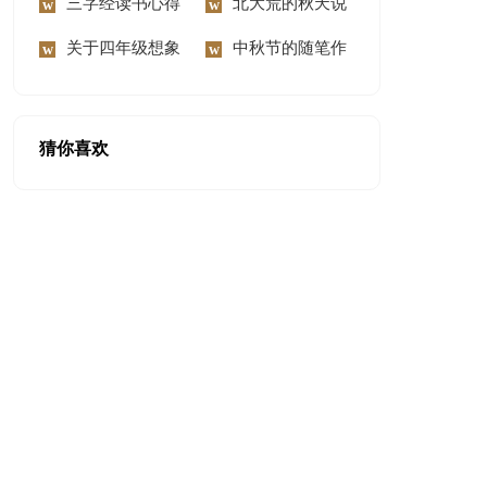
300字锦集六篇
三字经读书心得
慰问信范文汇编8篇
北大荒的秋天说
体会
关于四年级想象
课稿
中秋节的随笔作
作文300字9篇
文
猜你喜欢