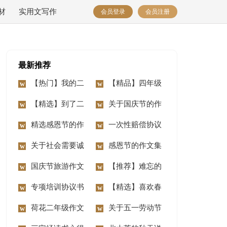
材
实用文写作
会员登录
会员注册
最新推荐
【热门】我的二
【精品】四年级
年级作文锦集7篇
【精选】到了二
动物作文10篇
关于国庆节的作
年级作文锦集七篇
精选感恩节的作
文汇编15篇
一次性赔偿协议
文400字3篇
关于社会需要诚
书
感恩节的作文集
信作文3篇
国庆节旅游作文
合15篇
【推荐】难忘的
14篇
专项培训协议书
事二年级作文合集八
【精选】喜欢春
荷花二年级作文
篇
节作文三篇
关于五一劳动节