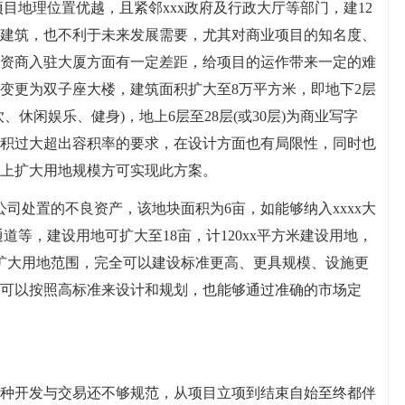
于项目地理位置优越，且紧邻xxx政府及行政大厅等部门，建12
建筑，也不利于未来发展需要，尤其对商业项目的知名度、
资商入驻大厦方面有一定差距，给项目的运作带来一定的难
变更为双子座大楼，建筑面积扩大至8万平方米，即地下2层
、休闲娱乐、健身)，地上6层至28层(或30层)为商业写字
积过大超出容积率的要求，在设计方面也有局限性，同时也
上扩大用地规模方可实现此方案。
公司处置的不良资产，该地块面积为6亩，如能够纳入xxxx大
通道等，建设用地可扩大至18亩，计120xx平方米建设用地，
于扩大用地范围，完全可以建设标准更高、更具规模、设施更
可以按照高标准来设计和规划，也能够通过准确的市场定
种开发与交易还不够规范，从项目立项到结束自始至终都伴