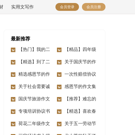
材
实用文写作
会员登录
会员注册
最新推荐
【热门】我的二
【精品】四年级
年级作文锦集7篇
【精选】到了二
动物作文10篇
关于国庆节的作
年级作文锦集七篇
精选感恩节的作
文汇编15篇
一次性赔偿协议
文400字3篇
关于社会需要诚
书
感恩节的作文集
信作文3篇
国庆节旅游作文
合15篇
【推荐】难忘的
14篇
专项培训协议书
事二年级作文合集八
【精选】喜欢春
荷花二年级作文
篇
节作文三篇
关于五一劳动节