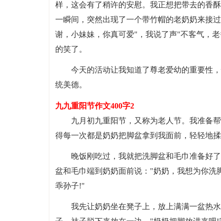
样，这会有了稍许的安慰。我正想把带去的香酥
一瞬间，突然出现了一个带竹帽的老奶奶来接过
谢，小妹妹，你真可爱"，我说了声"不客气，
的笑了。
今天的活动让我知道了尊老爱幼的重要性，
统美德。
九九重阳节作文400字2
九月初九重阳节，又称为老人节。我准备帮
得每一次都是奶奶把脚盆拿到我面前，轻轻地揉
晚饭刚吃过，我就把洗脚盆和毛巾准备好了
盆和毛巾端到奶奶面前说："奶奶，我想为你洗
乖孙子!"
我先让奶奶坐在凳子上，放上满满一盆热水