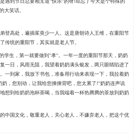
是遇到节日总要相互道"快乐"的呀!却忘了今天是个特殊的
"的大笑话。
弟登高处，遍插茱萸少一人。这是唐朝诗人王维，在重阳节
了传统的重阳节，其实就是老人节。
优的学生，第一就要做到"孝"。一年一度的重阳节那天，奶奶
复一日，风雨无阻，我望着奶奶满头银发，两只眼睛陷进了
。一到家，我放下书包，准备用行动来表现一下，我拉着奶
奶奶，您别动，让我给您捶捶背吧，您太累了!"奶奶连声说
地想到给奶奶泡杯茶喝，当我端着一杯热腾腾的茶放到奶奶
统的中国文化，敬重老人，关心老人，不嫌弃老人，把这个优