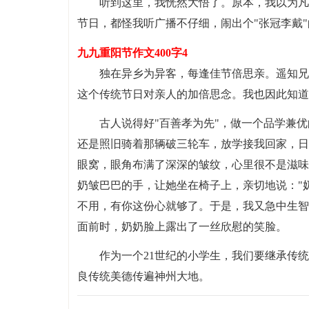
听到这里，我恍然大悟了。原本，我以为凡
节日，都怪我听广播不仔细，闹出个"张冠李戴
九九重阳节作文400字4
独在异乡为异客，每逢佳节倍思亲。遥知兄
这个传统节日对亲人的加倍思念。我也因此知道
古人说得好"百善孝为先"，做一个品学兼
还是照旧骑着那辆破三轮车，放学接我回家，日
眼窝，眼角布满了深深的皱纹，心里很不是滋味
奶皱巴巴的手，让她坐在椅子上，亲切地说："
不用，有你这份心就够了。于是，我又急中生智
面前时，奶奶脸上露出了一丝欣慰的笑脸。
作为一个21世纪的小学生，我们要继承传
良传统美德传遍神州大地。