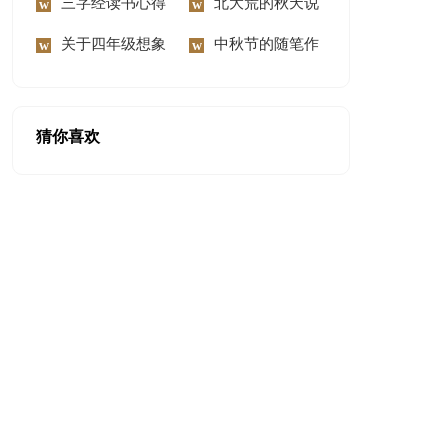
300字锦集六篇
三字经读书心得
慰问信范文汇编8篇
北大荒的秋天说
体会
关于四年级想象
课稿
中秋节的随笔作
作文300字9篇
文
猜你喜欢