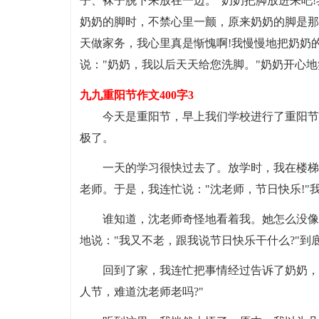
子、袜子脱下来放在一边。"奶奶把脚放进来吧
奶奶的脚时，不禁心里一颤，原来奶奶的脚是那
天做家务，我心里真是惭愧啊!我慢慢地把奶奶
说："奶奶，我以后天天给您洗脚。"奶奶开心地
九九重阳节作文400字3
今天是重阳节，早上我们学校进行了重阳节
极了。
一天的学习很快过去了。放学时，我在楼梯
老师。于是，我连忙说："沈老师，节日快乐!"
谁知道，沈老师奇怪地看着我。她怎么没像
地说："我又不老，跟我说节日快乐干什么?"到
回到了家，我连忙把事情经过告诉了奶奶，
人节，难道沈老师老吗?"