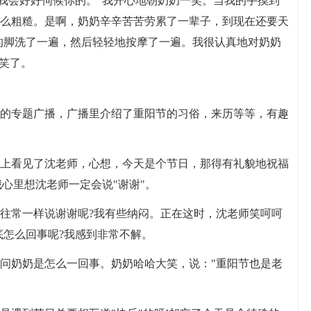
!我会好好伺候你的。"我开心地朝奶奶一笑。当我的手摸到
么粗糙。是啊，奶奶辛辛苦苦劳累了一辈子，到现在还要天
的脚洗了一遍，然后轻轻地按摩了一遍。我很认真地对奶奶
笑了。
的专题广播，广播里介绍了重阳节的习俗，来历等等，有趣
上看见了沈老师，心想，今天是个节日，那得有礼貌地祝福
我心里想沈老师一定会说"谢谢"。
往常一样说谢谢呢?我有些纳闷。正在这时，沈老师笑呵呵
底怎么回事呢?我感到非常不解。
问奶奶是怎么一回事。奶奶哈哈大笑，说："重阳节也是老