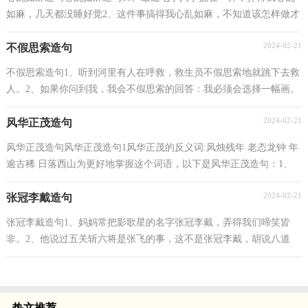
如麻，几天都没睡好觉2、这件事搞得我心乱如麻，不知道该怎样做才
好3、你出去吧我此刻心乱如麻，不想说任何事情4、...
2024-02-21
不假思索造句
不假思索造句1、听到河里有人在呼救，救生员不假思索地就跳下去救
人。2、如果你问到我，我会不假思索的回答：我必须会选择一幅画。
3、祖母问我：下回还来不来？我不假思索地就答应了...
2024-02-21
风华正茂造句
风华正茂造句风华正茂造句1风华正茂的反义词:风烛残年 老态龙钟 年
逾古稀 日落西山为更好地掌握这个词语，以下是风华正茂造句：1、
看，那一枝枝、一树树成熟的苹果，像一群群风华正...
2024-02-21
张冠李戴造句
张冠李戴造句1、妈妈常把影歌星的名字张冠李戴，弄得我们啼笑皆
非。2、他说过五关斩六将是张飞的事，这不是张冠李戴，胡说八道
吗？3、你一定要看仔细，可别张冠李戴，错怪了人。4、我们...
热文推荐