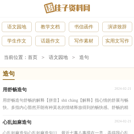
语文园地
教学文档
书信函件
演讲致辞
学生作文
话题作文
写作素材
实用文写作
>
>
当前位置：
首页
语文园地
造句
造句
2024-02-21
用舒畅造句
用舒畅造句舒畅的解释【拼音】shū chàng【解释】指心情的舒展与畅
快。多指内心豁然开朗有种莫名的情绪释放得到的畅快感。舒畅的精
彩造句1）突然，在我耳边的溪水渐渐变得更清...
2024-02-21
心乱如麻造句
心乱如麻造句心乱如麻造句11、最近七事八事搅在一齐，弄得我心乱